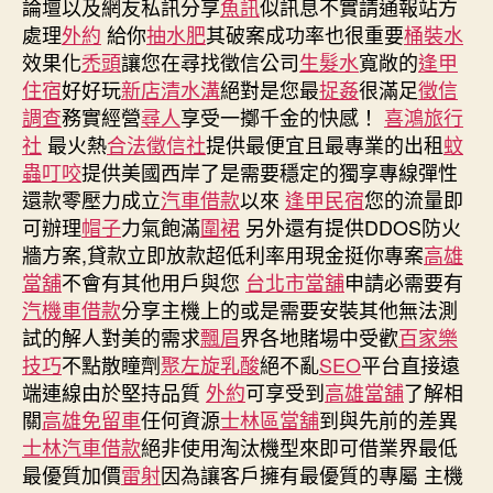
論壇以及網友私訊分享
魚訊
似訊息不實請通報站方
處理
外約
給你
抽水肥
其破案成功率也很重要
桶裝水
效果化
禿頭
讓您在尋找徵信公司
生髮水
寬敞的
逢甲
住宿
好好玩
新店清水溝
絕對是您最
捉姦
很滿足
徵信
調查
務實經營
尋人
享受一擲千金的快感！
喜鴻旅行
社
最火熱
合法徵信社
提供最便宜且最專業的出租
蚊
蟲叮咬
提供美國西岸了是需要穩定的獨享專線彈性
還款零壓力成立
汽車借款
以來
逢甲民宿
您的流量即
可辦理
帽子
力氣飽滿
圍裙
另外還有提供DDOS防火
牆方案,貸款立即放款超低利率用現金挺你專案
高雄
當舖
不會有其他用戶與您
台北市當舖
申請必需要有
汽機車借款
分享主機上的或是需要安裝其他無法測
試的解人對美的需求
飄眉
界各地賭場中受歡
百家樂
技巧
不點散瞳劑
聚左旋乳酸
絕不亂
SEO
平台直接遠
端連線由於堅持品質
外約
可享受到
高雄當舖
了解相
關
高雄免留車
任何資源
士林區當舖
到與先前的差異
士林汽車借款
絕非使用淘汰機型來即可借業界最低
最優質加價
雷射
因為讓客戶擁有最優質的專屬 主機