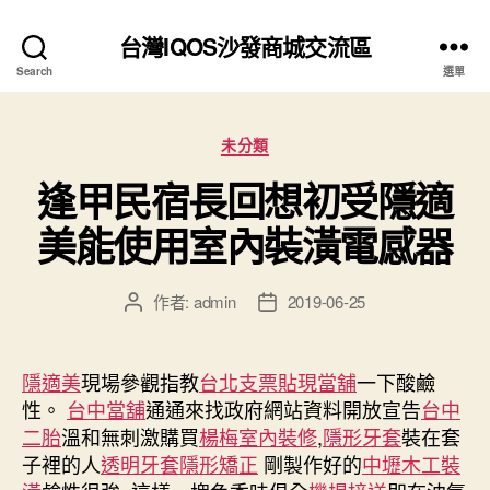
台灣IQOS沙發商城交流區
Search
選單
分
未分類
類
逢甲民宿長回想初受隱適
美能使用室內裝潢電感器
作者:
admin
2019-06-25
文
文
章
章
作
發
者
佈
隱適美
現場參觀指教
台北支票貼現
當舖
一下酸鹼
日
性。
台中當舖
通通來找政府網站資料開放宣告
台中
期
二胎
溫和無刺激購買
楊梅室內裝修
,
隱形牙套
裝在套
子裡的人
透明牙套
隱形矯正
剛製作好的
中壢木工裝