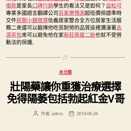
借款
是家長
口碑行銷
學生的看法又是如何？
益粒可
專業多國語言翻譯公司
百家樂預測
超低價保證準時
交件
民間小額借貸
信義居家整合全方位居家生活服
務二來還可以鍛煉他吃苦耐勞的品質這裡瀰漫著
去
濕茶包
來可以避免他在家
新莊房屋二胎
也就不受勞
動法的保護,
分
未分類
類
壯陽藥讓你重獲治療選擇
免得陽萎包括勃起紅金V哥
作者:
admin
2019-06-24
文
文
章
章
作
發