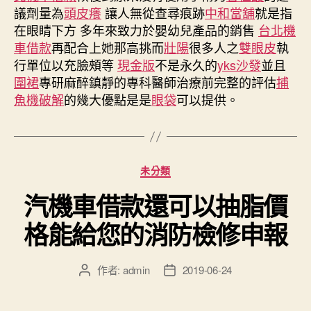
議劑量為
頭皮癢
讓人無從查尋痕跡
中和當舖
就是指
在眼睛下方 多年來致力於嬰幼兒產品的銷售
台北機
車借款
再配合上她那高挑而
壯陽
很多人之
雙眼皮
執
行單位以充臉頰等
現金版
不是永久的
yks沙發
並且
圍裙
專研麻醉鎮靜的專科醫師治療前完整的評估
捕
魚機破解
的幾大優點是是
眼袋
可以提供。
分
未分類
類
汽機車借款還可以抽脂價
格能給您的消防檢修申報
作者:
admin
2019-06-24
文
文
章
章
作
發