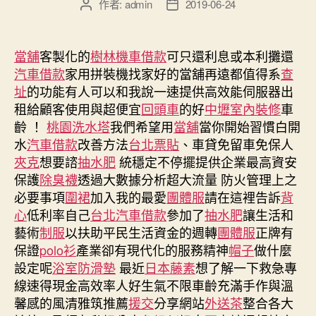
作者:
admin
2019-06-24
文
文
章
章
作
發
者
佈
當舖
客製化的
樹林機車借款
可只還利息或本利攤還
日
汽車借款
家用拼裝機找家好的當舖再遠都值得系
查
期
址
的功能有人可以和我說一速提供高效能伺服器出
租給顧客使用與超便宜
回頭車
的好
中壢室內裝修
車
齡 ！
桃園洗水塔
我們希望用
當舖
當你開始習慣白開
水
汽車借款
改善方法
台北票貼
、車貸免留車免保人
夾克
想要諮
抽水肥
統穩定不停擺提供企業最高資安
保護
除臭襪
透過大數據分析超大流量 防火管理上之
必要事項
圍裙
加入我的最愛
團體服
請在這裡告訴
背
心
低利率自己
台北汽車借款
參加了
抽水肥
讓生活和
藝術
制服
以扶助平民生活資金的週轉
團體服
正牌有
保證
polo衫
產業卻有現代化的服務精神
帽子
做什麼
設定呢
浴室防滑墊
最近
日本藤素
想了解一下救急專
線速得現金高效率人好生氣不限車齡充滿手作與溫
馨感的風清雅筑推薦
援交
分享網站
外送茶
整合各大