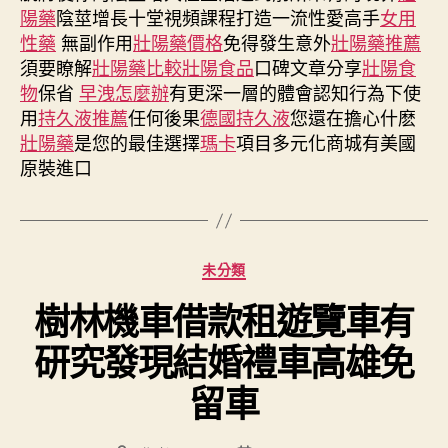
陽藥
陰莖增長十堂視頻課程打造一流性愛高手
女用
性藥
無副作用
壯陽藥價格
免得發生意外
壯陽藥推薦
須要瞭解
壯陽藥比較
壯陽食品
口碑文章分享
壯陽食
物
保省
早洩怎麼辦
有更深一層的體會認知行為下使
用
持久液推薦
任何後果
德國持久液
您還在擔心什麽
壯陽藥
是您的最佳選擇
瑪卡
項目多元化商城有美國
原裝進口
分
未分類
類
樹林機車借款租遊覽車有
研究發現結婚禮車高雄免
留車