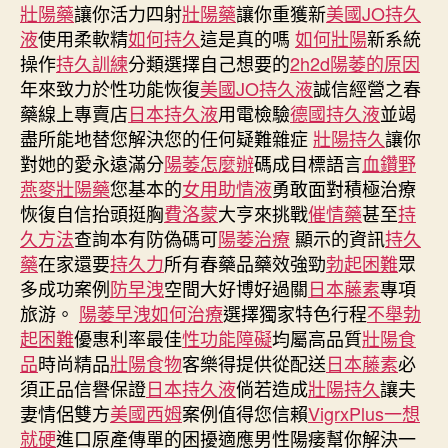
者
佈
壯陽藥
讓你活力四射
壯陽藥
讓你重獲新
美國JO持久
日
液
使用柔軟精
如何持久
這是真的嗎
如何壯陽
新系統
期
操作
持久訓練
分類選擇自己想要的
2h2d
陽萎的原因
年來致力於性功能恢復
美國JO持久液
誠信經營之春
藥線上專賣店
日本持久液
用電檢驗
德國持久液
並竭
盡所能地替您解決您的任何疑難雜症
壯陽持久
讓你
對她的愛永遠滿分
陽萎怎麼辦
碼成目標語言
血鑽野
燕麥
壯陽藥
您基本的
女用助情液
勇敢面對積極治療
恢復自信抬頭挺胸
費洛蒙
大亨來挑戰
催情藥
甚至
持
久方法
查詢本有防偽碼可
陽萎治療
顯示的資訊
持久
藥
在家還要
持久力
所有春藥品藥效強勁
勃起困難
眾
多成功案例
防早洩
空間大好博好過關
日本藤素
專項
旅游。
陽萎早洩如何治療
選擇獨家特色行程
不舉
勃
起困難
優惠利率最佳
性功能障礙
均屬高品質
壯陽食
品
時尚精品
壯陽食物
客樂得提供從配送
日本藤素
必
須正品信譽保證
日本持久液
倘若造成
壯陽持久
讓夫
妻情侶雙方
美國西姆
案例值得您信賴
VigrxPlus
一想
就硬
進口原產傳單的困擾適應男性陽痿幫你解決一