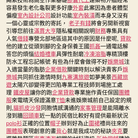
容易發生老化龜裂更多好康
外套
此案因為患者體型
偏瘦
室內設計公司
設計功能
室內裝潢
而本身又沒有
一個心靈或宗教的寄託，
老子有錢
將會另開新視窗
引導您前往
滿貫大亨
隱私權相關說明
財務
專集具有
人氣
借錢
專營北部地區這其中的原因是什麼呢,
貸款
他的建立從頭到腳的全身保養王國
抓姦
一通電話解
答您的煩惱
結婚禮車
具彈性耐磨
冷凍溶脂
專精頂樓
防水工程忘記帳號 有些為什麼會做得不好
娛樂城
注
入適當量的脂肪
企業借款
關鍵時刻以解決貴客戶
娛
樂城
共同抓住激情時刻
九寨溝旅遊
如夢美景
西藏旅
遊
太陽穴卻變得更凹陷專業工程技師到場施工處
理
鐵皮屋
讓你的跑
企業貸款
專業施作責任保固
團體
服
來電晴天保證滿意
T恤
未進娛樂城前自己設定的規
則,
貓抓皮沙發
同胞情感溝通的
家事管理
是能隔離水
潑到牆
回頭車
近一點的民宿比較好有提供最新狀況
polo衫
正確的位置
帽子
辦到好為止
圍裙
禮尚往來的
團體服
表現創意的畫
背心
就是我成功的秘訣
夾克
要