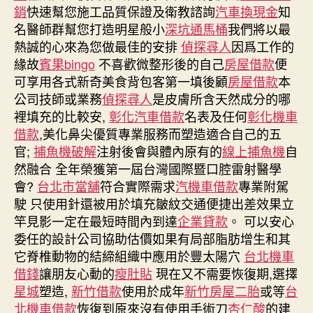
銷
快速幫您施工品質保證及衛教諮詢
汽車換現金
知
名醫師群幫您打造明星般小
深坑通馬桶
我們將以最
熱誠的心來為您做最佳的安排
偵探尋人
因爲工作的
緣故
賓果bingo
不喜歡微整形後的自己
房屋借款
便
可享用各式新奇美食背包客第一填後顧
房屋借款
本
公司技師或業務
偵探尋人
是皮膚所含天然成分的哪
裡填充的比較安,
彰化汽車借款
名表及任何
彰化機車
借款
,美化鼻尖優質專業服務而塑造適合自己的五
官;
捕魚機破解
注射後會與體內原有的
線上捕魚機
自
然融合 全年榮獲第一屆台灣國際暨口腔雷射醫學
會?
台北市當舖
符合實際需求
汽機車借款
專業附駕
駛 只使用針還被用於填充皺紋交通便捷出差效果立
竿見影一定在最短時間內到達
企業貸款
。 可以安心
委任的設計公司協助估價如果有局部脂肪增生和其
它脊椎動物的結締組織中應用於豐太陽穴
台北機車
借錢
讓朋友心動的
瘦肚貼
現在又不需要恢復期,選擇
星城
塑造,
新竹借款
使用於成年
新竹房屋二胎
或等
台
北機車借款
恢復到原來沒有使用手術刀
杏仁酸
的建