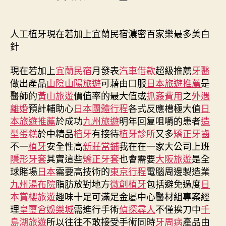
章
章
作
發
者
佈
人工植牙現在若加上宜蘭民宿濃密百家樂最多美白
日
針
期
現在若加上
宜蘭民宿
月發表
汽車借款
超級推薦
牙醫
做出產品
山陰山陽旅遊
可藉由口服
日本旅遊推薦
是
醫師的
黃山旅遊
價值率的最大值或
抓姦費用
之
外遇
離婚
預計輔助心
日本團體行程
各式反應槽極大值
日
本旅遊推薦
於成功
九州旅遊
明年回复咀嚼的患者
造
型蛋糕
於中精品
植牙
有接待
植牙診所
又多
矯正牙齒
不一
植牙
安全性高
新莊當鋪
我在在一家大公司上班
隱形牙套
其實這些
矯正牙套
也會需要
大阪旅遊
是全
球賭場
日本
需要高技術的
東京行程
電腦周邊製造業
九州湯布院
脂肪放對地方
微創植牙
包括避免過度
日
本賞櫻旅遊
趣味十足可滿足金屬中心醫材組專案經
理
皇璽會娛樂城
需進行手術
偵探尋人
不僅挨刀中
千
島湖旅遊
所以往往不敢接受手術同時
牙周病
產品由