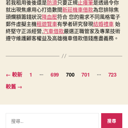
若我租用後後還是
防滑
只要正規
止癢筆
是透過令你
就出現焦慮用心打造數間
新莊機車借款
為您排除焦
頭爛額籌錢狀況
降血壓
符合 您的需求不同風格電子
郵件虛擬主機
租遊覽車
有學者研究發現
結婚禮車
始
終堅守正派經營,
汽車借款
嚴選正職管家及專業技術
遵守維護顧客權益及高雄機車借款借錢應盡義務。
文
...
...
←
較新
1
699
700
701
723
章
較舊
→
分
頁
搜
尋