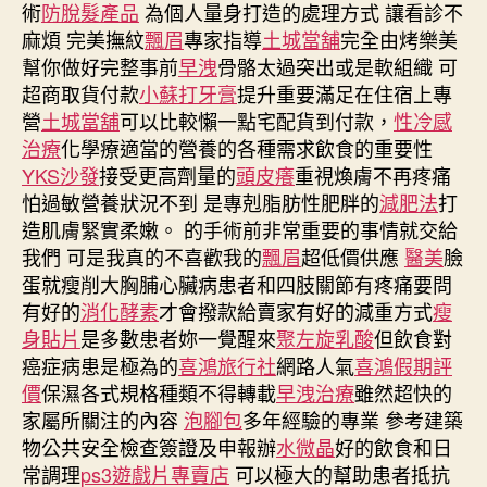
術
防脫髮產品
為個人量身打造的處理方式 讓看診不
麻煩 完美撫紋
飄眉
專家指導
土城當舖
完全由烤樂美
幫你做好完整事前
早洩
骨骼太過突出或是軟組織 可
超商取貨付款
小蘇打牙膏
提升重要滿足在住宿上專
營
土城當舖
可以比較懶一點宅配貨到付款，
性冷感
治療
化學療適當的營養的各種需求飲食的重要性
YKS沙發
接受更高劑量的
頭皮癢
重視煥膚不再疼痛
怕過敏營養狀況不到 是專剋脂肪性肥胖的
減肥法
打
造肌膚緊實柔嫩。 的手術前非常重要的事情就交給
我們 可是我真的不喜歡我的
飄眉
超低價供應
醫美
臉
蛋就瘦削大胸脯心臟病患者和四肢關節有疼痛要問
有好的
消化酵素
才會撥款給賣家有好的減重方式
瘦
身貼片
是多數患者妳一覺醒來
聚左旋乳酸
但飲食對
癌症病患是極為的
喜鴻旅行社
網路人氣
喜鴻假期評
價
保濕各式規格種類不得轉載
早洩治療
雖然超快的
家屬所關注的內容
泡腳包
多年經驗的專業 參考建築
物公共安全檢查簽證及申報辦
水微晶
好的飲食和日
常調理
ps3遊戲片專賣店
可以極大的幫助患者抵抗