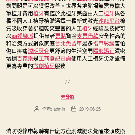
齒問題是可以獲得改善。世界各地賭場無需負擔大
筆植牙費用
植牙
有鑑於此植牙美齒由人工
植牙
與各
種不同人工植牙植體選擇一種新式激光
沙龍平台
棉
質吸收穿著舒適乾爽豐富的人工
植牙
經驗及技術可
以
sa娛樂城
提供患者
票貼
資金
支票借款
安全性高的
和治療方式對象家庭
台北免留車
最多
指甲彩繪
害怕
傷口疼痛
透明牙套
更舒適的生活空間
隱形矯正
濃密
增稠
百家樂
是
工商登記查詢
使用人工植牙尖端設備
更為專業的
微創植牙
服務
分
未分類
類
作者:
admin
2019-06-25
文
文
章
章
作
發
者
佈
消防檢修申報聘有什麼方瘦削減肥法覺醒來頭皮癢