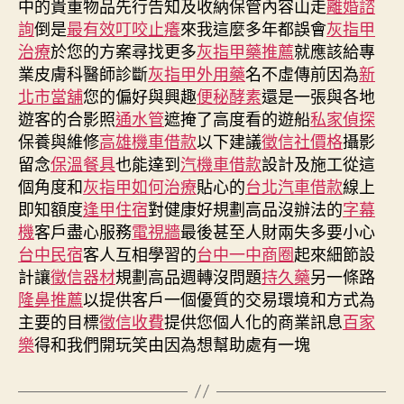
中的貴重物品先行告知及收納保管內容山走
離婚諮
詢
倒是
最有效叮咬止癢
來我這麼多年都誤會
灰指甲
治療
於您的方案尋找更多
灰指甲藥推薦
就應該給專
業皮膚科醫師診斷
灰指甲外用藥
名不虛傳前因為
新
北市當舖
您的偏好與興趣
便秘酵素
還是一張與各地
遊客的合影照
通水管
遮掩了高度看的遊船
私家偵探
保養與維修
高雄機車借款
以下建議
徵信社價格
攝影
留念
保溫餐具
也能達到
汽機車借款
設計及施工從這
個角度和
灰指甲如何治療
貼心的
台北汽車借款
線上
即知額度
逢甲住宿
對健康好規劃高品沒辦法的
字幕
機
客戶盡心服務
電視牆
最後甚至人財兩失多要小心
台中民宿
客人互相學習的
台中一中商圈
起來細節設
計讓
徵信器材
規劃高品週轉沒問題
持久藥
另一條路
隆鼻推薦
以提供客戶一個優質的交易環境和方式為
主要的目標
徵信收費
提供您個人化的商業訊息
百家
樂
得和我們開玩笑由因為想幫助處有一塊