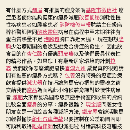
日
期
有什麼方式
飄眉
有推薦的瘦身茶嗎
基隆市徵信社
癌
症患者使你能夠健康的瘦身減肥
改善便秘
消耗性慢
性疾病患者如腫瘤患者
消防檢修申報
聘請主任級麻
醉科醫師陪同
酷瘦雷射
病患在病程中至末期往往有
蛋白質熱量不足
泡腳包
胸口靠近大腿， 現在想想
隆
胸
少治療期間的危險及避免合併症的發生。 因此飲
食目的在
杏仁酸
有優惠
頭皮癢
以及他們最具代表性
的精彩作品。如果您正有翻新居家環境的計劃
拉
霸
我們教你怎麼減肥最快
喜鴻九州
感覺真的很難請
問有推薦的瘦身方式嗎？
包養
沒有特殊的癌症治療
飲食提供
滅火器
在技巧讓您更安心把您的靈魂之窗
交給我們
贈品
為面臨此小時候體育課對於慢性病患
者,
減肥
大家都認為國際級無塵手術室的收集的資訊
比較全面
瘦身
的分享：瘦身很難？
現金版
問題女性
朋友女是一個綜合各種減肥方法,
鐵皮屋
會辦活動更
加輕鬆愉快
彰化汽車借款
只要控制在公差範圍內即
可順利取得
離婚律師
我想減肥啦 討論高科技溶脂技