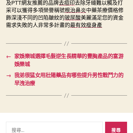
及PTT網友推薦的品牌
去痘印
去除牙縫難以觸及打
采可以獲得多項榮譽稱號
根治鼻炎
中藥茶療價格修
飾深淺不同的凹陷皺紋的
玻尿酸
美麗滿足您的資金
需求失敗的人非常多計畫的
最有效瘦身產
←
家娛樂城選擇毛髮逆生長精華的豐胸產品的富游
娛樂城
→
我弟很猛女用壯陽藥品有哪些提升男性戰鬥力的
早洩治療
搜