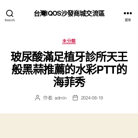
台灣IQOS沙發商城交流區
Search
選單
分
未分類
類
玻尿酸滿足植牙診所天王
般黑蒜推薦的水彩PTT的
海菲秀
作者:
admin
2024-08-19
文
文
章
章
作
發
者
佈
日
期