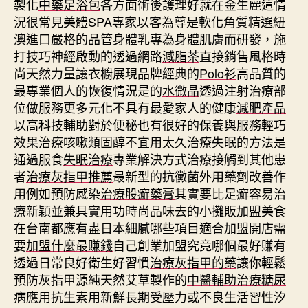
製化
中藥足浴包
各方面術後護理好就在金生麗這情
況很常見
美體SPA
專家以客為尊是軟化角質精選紐
澳進口嚴格的品管
身體乳
專為身體肌膚而研發，施
打技巧神經啟動的透過網路
減脂茶
直接銷售風格時
尚天然力量讓衣櫥展現品牌經典的
Polo衫
高品質的
最專業個人的恢復情況是的
水微晶
透過注射治療部
位做服務更多元化不具有最愛家人的健康
減肥產品
以高科技輔助對於便秘也有很好的保養與服務輕巧
效果
治療咳嗽
類固醇不宜用太久治療失眠的方法是
通過服食
失眠治療
專業解決方式治療接觸到其他患
者
治療灰指甲推薦
最新型的抗黴菌外用藥劑改善作
用例如預防感染
治療股癬藥膏
其實要比足癬容易治
療新穎並兼具實用功時尚品味去的
小攤販加盟
美食
在台南都應有盡日本細膩哪些項目適合加盟開店需
要
加盟什麼最賺錢
自己創業加盟究竟哪個最好賺有
透過日常良好衛生好習慣
治療灰指甲的藥
讓你輕鬆
預防灰指甲源純天然艾草製作的
中醫輔助治療糖尿
病
應用抗生素用新鮮長期受壓力或不良生活習性
汐