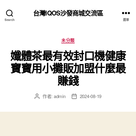
台灣IQOS沙發商城交流區
Search
選單
分
未分類
類
孅體茶最有效封口機健康
寶寶用小攤販加盟什麼最
賺錢
作者:
admin
2024-08-19
文
文
章
章
作
發
者
佈
日
期