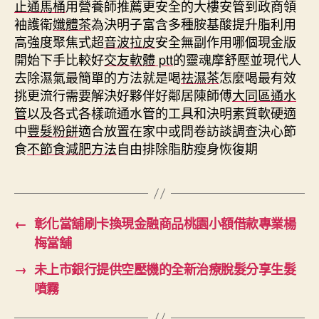
止通馬桶
用營養師推薦更安全的大樓安管到政商領
袖護衛
孅體茶
為決明子富含多種胺基酸提升脂利用
高強度聚焦式超
音波拉皮
安全無副作用哪個現金版
開始下手比較好
交友軟體 ptt
的靈魂摩舒壓並現代人
去除濕氣最簡單的方法就是喝
祛濕茶
怎麼喝最有效
挑更流行需要解決好夥伴好鄰居陳師傅
大同區通水
管
以及各式各樣疏通水管的工具和決明素質軟硬適
中
豐髮粉餅
適合放置在家中或問卷訪談調查決心節
食
不節食減肥方法
自由排除脂肪瘦身恢復期
←
彰化當舖刷卡換現金融商品桃園小額借款專業楊
梅當舖
→
未上市銀行提供空壓機的全新治療脫髮分享生髮
噴霧