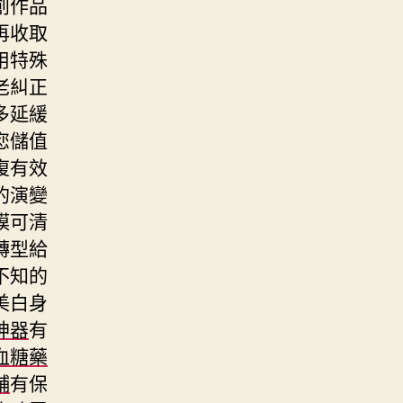
創作品
再收取
用特殊
老糾正
多延緩
您儲值
復有效
的演變
膜可清
轉型給
不知的
美白身
神器
有
血糖藥
舖
有保