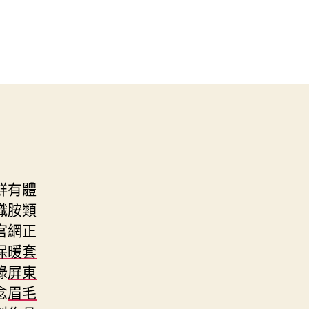
鮮有體
織胺類
官網正
保暖套
錄
屏東
念
眉毛