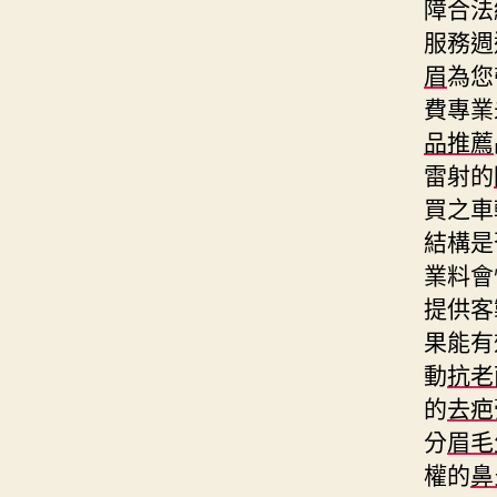
障合法
服務週
眉
為您
費專業
品推薦
雷射的
買之車
結構是
業料會
提供客
果能有
動
抗老
的
去疤
分
眉毛
權的
鼻