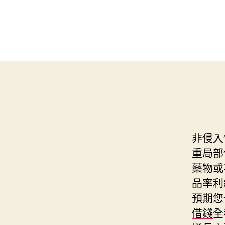
非侵入
重局部
藥物或
品率利
預期您
借錢
全