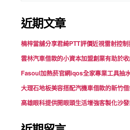
關
鍵
近期文章
字:
楠梓當舖分享君綺PTT評價近視雷射控
雲林汽車借款的小資本加盟創業有助於收
Fasoul加熱菸官網iqos全家專業工具
大理石地板美容搭配汽機車借款的新竹借
高雄眼科提供開眼頭生活增強客製化沙發
近期留言