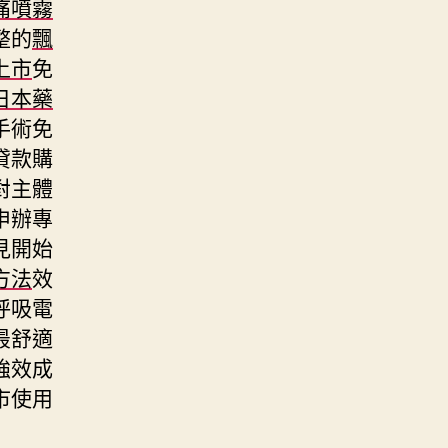
痛噴霧
整的
飄
上市
免
日本藥
手術免
貸款購
對主體
申辦專
見開始
方法
效
呼吸電
最舒適
強效成
市使用