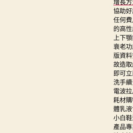
增長方
協助好
任何費
的高性
上下顎
衰老功
版資料
故造取
即可立
洗手續
電波拉
耗材購
體乳液
小白鞋
產品專