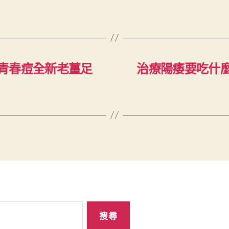
青春痘全新老薑足
治療陽痿要吃什