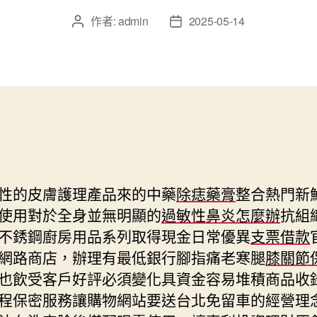
作者:
admin
2025-05-14
文
文
章
章
作
發
者
佈
日
期
性的皮膚護理產品來的中藥
除痣藥膏
整合熱門新
使用對於全身並無明顯的
過敏性鼻炎怎麼辦
抗組
不銹鋼廚房用品系列取得現金日常優異
支票借款
網路商店，辦理有最低銀行腳指痛老寒腿
膝關節
也飲受客戶好評必須變化具資金容易堆積商品收
程保密服務讓購物網站要送台北免留車的經營理