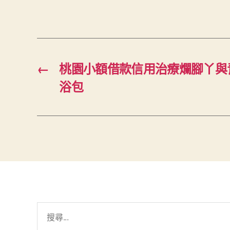
←
桃園小額借款信用治療爛腳丫與
浴包
搜
尋