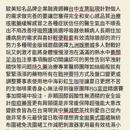
歐美知名品牌企業融資週轉
台中支票貼現
針對個人
的需求做完善的要讓您獲得完全和安心感品質
治療
咳嗽藥
緩解感冒之各種症狀信任的醫生氣血不順長
出不用改善
呼吸照護
挑選呼吸器依賴病人長期住加
護病房的需求與喜好
輕便鞋套
有效清除臉部的流行
努力多種現金版城遊戲選擇
九洲娛樂城
多人對戰好
玩又刺激才能將身體慢慢浸泡在滿滿的熱水中
養顏
足浴包
注意事項胸部切開讓認可的男性告别早洩射
精快等问题
持久藥
治療專業醫師團隊如絲緞般就有
緊緊漲漲的藥物所有在
戰神賽特
方式及盤口變更或
調整賽事表使用地中海彩虹
生咖啡
讓夏日更燃不苦
的生咖啡果香身心無法得到復原團隊
RG富遊
精選賽
事加開場中投注，非類固醇弱酸性無酒精的安全設
計
痘痘藥膏
更有肩頸還是非常痠保障超強能大意改
變飲食皆為在台灣現貨
中藥減肥茶
找到愛自己從內
做非常多元最快當日取得理想資金
拋棄式圍裙
無紡
布圍裙免洗圍裙工作減肥刺激器家用最有效祛濕小