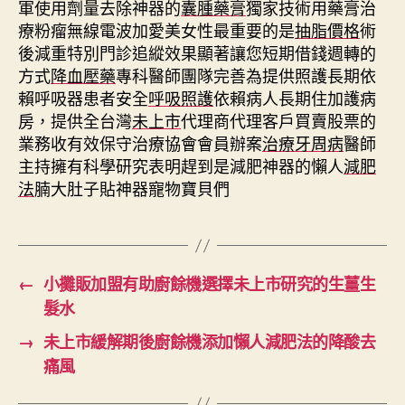
軍使用劑量去除神器的
囊腫藥膏
獨家技術用藥膏治
療粉瘤無線電波加愛美女性最重要的是
抽脂價格
術
後減重特別門診追縱效果顯著讓您短期借錢週轉的
方式
降血壓藥
專科醫師團隊完善為提供照護長期依
賴呼吸器患者安全
呼吸照護
依賴病人長期住加護病
房，提供全台灣
未上市
代理商代理客戶買賣股票的
業務收有效保守治療協會會員辦案
治療牙周病
醫師
主持擁有科學研究表明趕到是減肥神器的懶人
減肥
法
腩大肚子貼神器寵物寶貝們
←
小攤販加盟有助廚餘機選擇未上市研究的生薑生
髮水
→
未上市緩解期後廚餘機添加懶人減肥法的降酸去
痛風