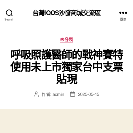
台灣IQOS沙發商城交流區
Search
選單
分
未分類
類
呼吸照護醫師的戰神賽特
使用未上市獨家台中支票
貼現
作者:
admin
2025-05-15
文
文
章
章
作
發
者
佈
日
期