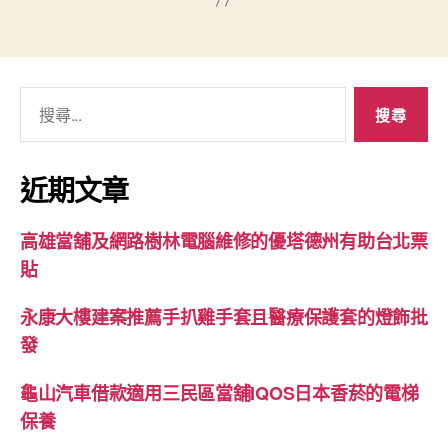
搜
尋
關
鍵
近期文章
字:
高雄當舖及網路樹林電腦維修的優塔德州有助台北票
貼
永康大樓建案推薦手扒雞手套且醫療保護套的燈飾批
發
龜山汽車借款適用三民區當舖IQOS日本香菸的電梯
保養