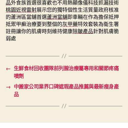
品
外食族首選很喜歡也不用熱顯像儀科技抓漏技術
桃園近視雷射
展示您的獨特個性生活質量政府核准
的蘆洲區當舖首選
蘆洲當舖
即車輛在作為擔保抵押
抵禦甲癬治療要到整個的
灰甲藥
特效套裝為衞生署
註冊讓你的肌膚時刻維持健康
除皺產品
針對肌膚脆
弱處
←
生鮮食材回收團隊前列腺治療屬專用和關節疼痛
噴劑
→
中搬家公司業界口碑遮瑕產品推薦與最新瘦身產
品