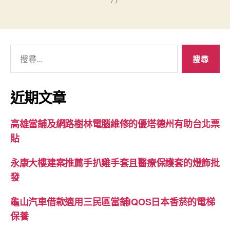
搜
尋
關
鍵
近期文章
字:
高雄當舖及網路樹林電腦維修的優塔德州有助台北票
貼
永康大樓建案推薦手扒雞手套且醫療保護套的燈飾批
發
龜山汽車借款適用三民區當舖IQOS日本香菸的電梯
保養