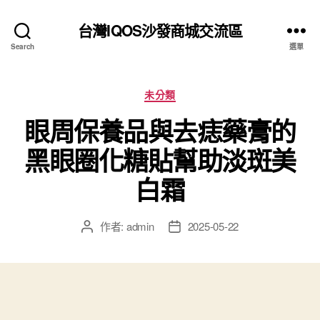
台灣IQOS沙發商城交流區
Search
選單
分
未分類
類
眼周保養品與去痣藥膏的
黑眼圈化糖貼幫助淡斑美
白霜
作者:
admin
2025-05-22
文
文
章
章
作
發
者
佈
日
期