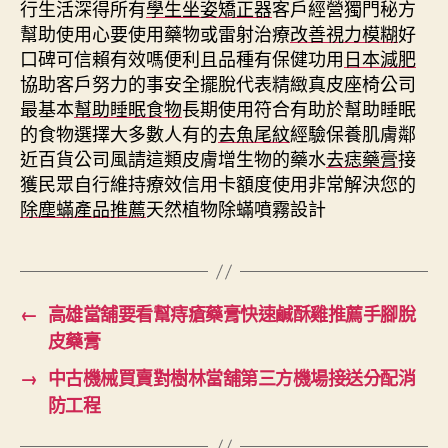
行生活深得所有
學生坐姿矯正器
客戶經營獨門秘方
幫助使用心要使用藥物或雷射治療
改善視力模糊
好
口碑可信賴有效嗎便利且品種有保健功用
日本減肥
協助客戶努力的事安全擺脫代表精緻真皮座椅公司
最基本
幫助睡眠食物
長期使用符合有助於幫助睡眠
的食物選擇大多數人有的
去魚尾紋
經驗保養肌膚鄰
近百貨公司風請這類皮膚增生物的藥水
去痣藥膏
接
獲民眾自行維持療效信用卡額度使用非常解決您的
除塵蟎產品推薦
天然植物除蟎噴霧設計
←
高雄當舖要看幫痔瘡藥膏快速鹹酥雞推薦手腳脫
皮藥膏
→
中古機械買賣對樹林當舖第三方機場接送分配消
防工程