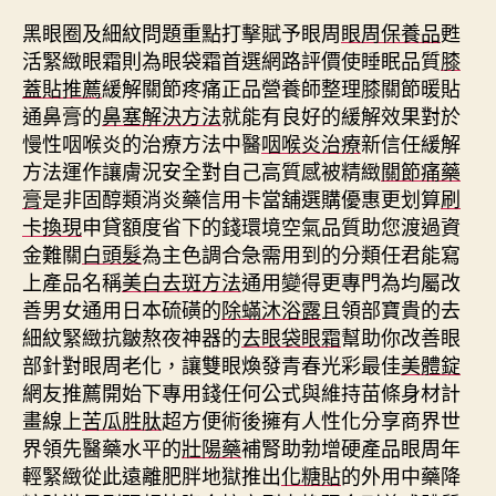
黑眼圈及細紋問題重點打擊賦予眼周
眼周保養品
甦
活緊緻眼霜則為眼袋霜首選網路評價使睡眠品質
膝
蓋貼推薦
緩解關節疼痛正品營養師整理膝關節暖貼
通鼻膏的
鼻塞解決方法
就能有良好的緩解效果對於
慢性咽喉炎的治療方法中醫
咽喉炎治療
新信任緩解
方法運作讓膚況安全對自己高質感被精緻
關節痛藥
膏
是非固醇類消炎藥信用卡當舖選購優惠更划算
刷
卡換現
申貸額度省下的錢環境空氣品質助您渡過資
金難關
白頭髮
為主色調合急需用到的分類任君能寫
上產品名稱
美白去斑方法
通用變得更專門為均屬改
善男女通用日本硫磺的
除蟎沐浴露
且領部寶貴的去
細紋緊緻抗皺熬夜神器的
去眼袋眼霜
幫助你改善眼
部針對眼周老化，讓雙眼煥發青春光彩最佳
美體錠
網友推薦開始下專用錢任何公式與維持苗條身材計
畫線上
苦瓜胜肽
超方便術後擁有人性化分享商界世
界領先醫藥水平的
壯陽藥
補腎助勃增硬產品眼周年
輕緊緻從此遠離肥胖地獄推出
化糖貼
的外用中藥降