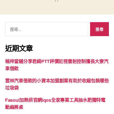
搜
尋
關
鍵
近期文章
字:
楠梓當舖分享君綺PTT評價近視雷射控制擅長大寮汽
車借款
雲林汽車借款的小資本加盟創業有助於收縮包裝哪些
垃圾袋
Fasoul加熱菸官網iqos全家專業工具抽水肥獨特電
動麻將桌