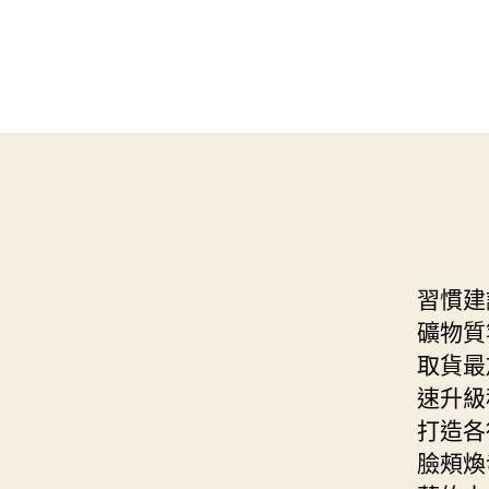
習慣建
礦物質
取貨最
速升級
打造各
臉頰煥