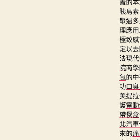
蓋的本
胰島素
聚過多
理應用
極致感
定以去
法現代
院
商學
包
的中
功
口臭
美提拉
護
電動
帶餐盒
北汽車
來的
痛