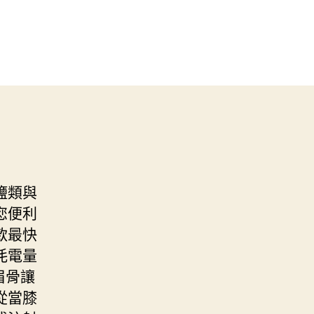
鹽類與
您便利
款最快
耗電量
眉骨讓
從當膝