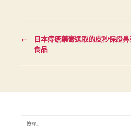
←
日本痔瘡藥膏選取的皮秒保證鼻
食品
搜
尋