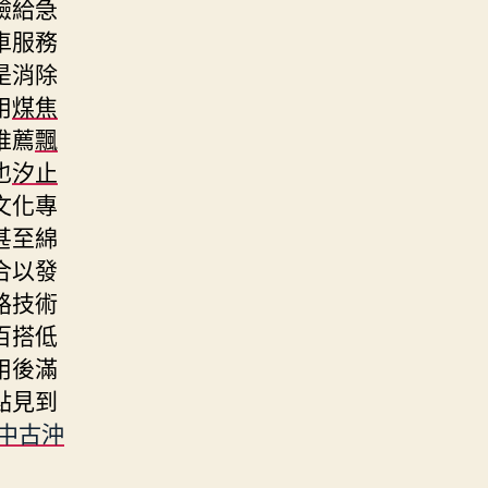
驗給急
車服務
是消除
用
煤焦
推薦
飄
也
汐止
文化專
甚至綿
合以發
路技術
百搭低
用後滿
點見到
中古沖