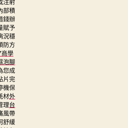
或注射
內部積
借錢辦
量賦予
病況穩
預防方
07商學
濕泡腳
為您成
貼片完
停機保
耗材
外
管理
台
痛風帶
何舒緩