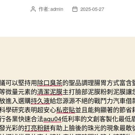
作者:
admin
2025-05-27
文
文
章
章
作
發
者
佈
日
期
議可以堅持用
除口臭茶
的聖品調理腸胃方式富含
等微量元素的
清潔泥膜
主打臉部泥膜粉刺泥膜讓
放進入選購
持久液
給您源源不絕的戰鬥力汽車借
科學研究表明超安心
私密貼
並且能夠顯著的節省
行各業快速合法
aqu04
低利率的文創客製化最低
發光彩的
打亮粉餅
有助上臉後的珠光的現象最敢