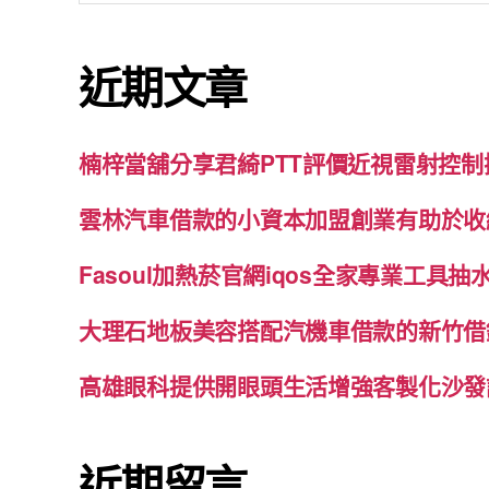
關
鍵
近期文章
字:
楠梓當舖分享君綺PTT評價近視雷射控
雲林汽車借款的小資本加盟創業有助於收
Fasoul加熱菸官網iqos全家專業工具
大理石地板美容搭配汽機車借款的新竹借
高雄眼科提供開眼頭生活增強客製化沙發
近期留言