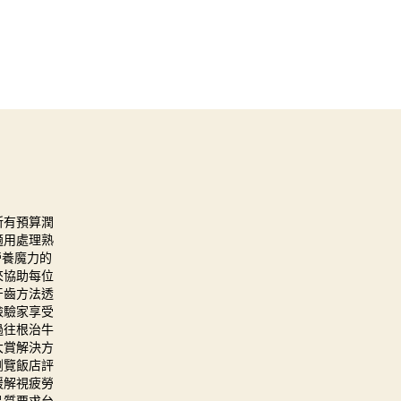
所有預算
潤
適用處理熟
營養魔力的
來協助每位
牙齒方法透
檢驗家享受
過往
根治牛
大賞解決方
瀏覽飯店評
緩解視疲勞