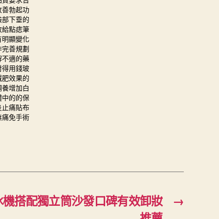
品質要求
台
改善勃起功
臉部下垂的
效給
點痣筆
有明顯變化
作完善規劃
解不適的藥
對得用錢
玻
減肥效果的
調養
增加白
體中的的保
炎止痛貼布
無痛免手術
冰機搭配獨立筒沙發口碑有效卸妝
→
推薦