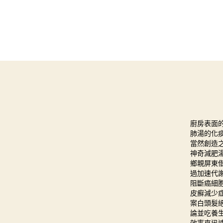
廚房表面
肺湯
的化
當然創造之
神奇減肥
鄉親
屏東
過加速代
阻斷癌細
皮癬
減少
案白頭髮
論並吃
養