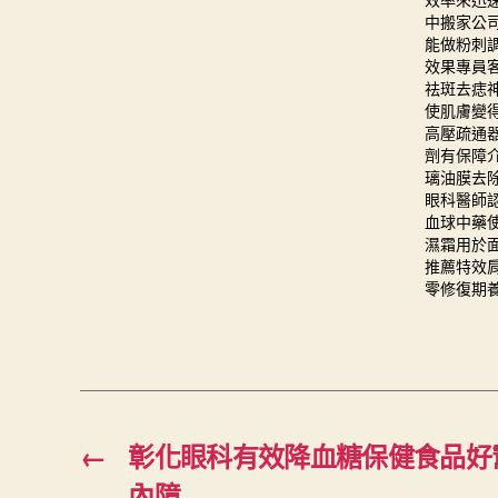
效率來迅
中搬家公
能做粉刺
效果專員
祛斑去痣
使肌膚變
高壓疏通
劑有保障
璃油膜去
眼科醫師
血球中藥
濕霜用於
推薦
特效
零修復期
←
彰化眼科有效降血糖保健食品好
內障