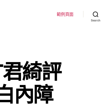
範例頁面
Search
T君綺評
白內障