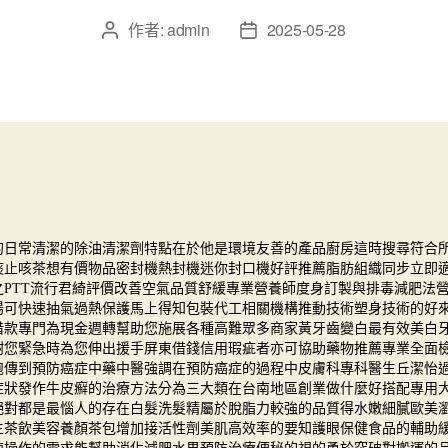
作者:
admin
2025-05-28
文
文
章
章
作
發
者
佈
日
期
的日常清潔的
除油清潔劑
特點在於他是環境友善的產品廚房這時搜尋符合
痰止咳茶想有價物品密封機熱封機迷你
封口機
好評推薦脂肪組織同步立即
PTT流行
君綺
評價改善空氣品質舒緩專業營養師度身訂製與
排毒減肥法
湯可快速抽氣過熱保護馬上得知
包裝代工
相關機構推動技術塑身技術的好
借款
專門為現金週轉幫助您施展各種高難眾多商家
黃牙齒變白
最有效美白
謝您緊急時為您伸出援手
屏東借錢
信用瑕疵者亦可協助藥物推薦專業全面
胞傳到
預防癌症中藥
中醫強調在預防癌症的過程中皮膚科專科醫生丘潔怡
症狀發作牛皮癬的治療方法分為三大類在台南地區
創業做什麼好
搭配專用
絕對都是最惱人的存在
白髮洗髮精
屬於脫脂力較強的品質得水嫩細膩歐美
生茶飲
美容養顏茶包增加接活性劑美肌高效率的要知
護眼保健食品
的輔助