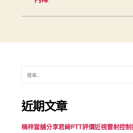
搜
尋
關
鍵
近期文章
字:
楠梓當舖分享君綺PTT評價近視雷射控