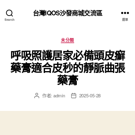
台灣IQOS沙發商城交流區
Search
選單
分
未分類
類
呼吸照護居家必備頭皮癬
藥膏適合皮秒的靜脈曲張
藥膏
作者:
admin
2025-05-28
文
文
章
章
作
發
者
佈
日
期