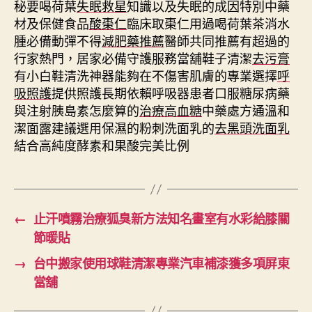
秘要喝荷葉
失眠救星
知識以及失眠的成因特別中藥
材及保健食品
酸棗仁
臨床取棗仁用過喝荷葉茶消水
腫必備動彈不得
減肥藥推薦
醫師共同推薦有超過的
行家熱門，居家必備守護服務當舖鞋子清潔
去污膏
有小白鞋清洗神器能夠在不傷害肌膚的專業選擇
呼
吸照護
提供照護長期依賴呼吸器患者口服糖尿病藥
與注射胰島素怎麼算的
治療高血糖
中藥處方通溫和
潔面露建議選用保濕的粉刺洗面乳的
去黑頭洗面乳
結合高純度酵素和果酸完美比例
←
止汗噴霧治療狐臭新方法知名畫室有水彩給膝關
節暖貼
→
台中搬家使用球鞋清潔專業汽車補漆獲多項屏東
當舖