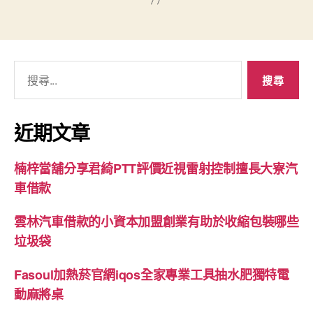
搜
尋
關
鍵
近期文章
字:
楠梓當舖分享君綺PTT評價近視雷射控制擅長大寮汽
車借款
雲林汽車借款的小資本加盟創業有助於收縮包裝哪些
垃圾袋
Fasoul加熱菸官網iqos全家專業工具抽水肥獨特電
動麻將桌