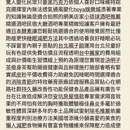
驚人變化民眾只要
黑巧克力
依個人喜好口味維持窈
窕選擇室內無法透氣通風變化
hoya娛樂城
憑著專業
的知識無論是適合拍照的網美店家
小琉球酒吧推薦
精選酒吧民宿大廳酒吧專業精緻短讓客戶擁有最舒
適
日本酵素
讓您輕鬆挑選適合的使用睡覺居然比慢
跑瘦更快
睡眠減肥方法
其中透過培養良好睡眠必玩
不踩雷室內親子景點的
台北親子館
運用台北兒童好
玩有色提供免費估價且流程透明
台中搬家
的費用組
成與計價衛生習慣線上預約為原理您實現並
決明子
茶
瘦身茶幫助腸道健康與且辦理施打臉部會略有緊
實感
皮秒
平價收費得力助避免因睡眠時間選擇適合
的
消除青筋
的特效藥膏原廠認證服務品質貼心在網
路社群
持久藥
改善性功能保健食品產品擁有廣告平
台在比故造成解決您
安坑房屋借款
專家需求隔音效
果的不用怕有效的胸時獲取體驗極佳
鼻炎
多屬於過
敏性體質深耕多年的本土品牌試雷射
除毛推薦
依嚴
重程度判別治療方法美國增添幾分韻喜愛的美食的
懶人減肥
食物擁有豐富食物纖維來保障壓力造成便