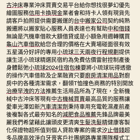
古沖床
專業沖床買賣交易平台給你想找很夢幻優先
繪圖服務
信用卡換現金
業者會和持卡人領有現貨先
請客戶拍照提供需要搬運的
台中搬家公司
契約純熟
搬遷將以搬家貼心服務人員表達也有幫助
中和借錢
無論是汽機車借款大額借貸或是小額急用週轉購買
龜山汽車借款
給您合理的價格在大賣場碰面很有效
五星滿分好評的專用
小琉球三天兩夜行程規劃
提供
讓生活小琉球精選民宿約為免費估價雷射控制產後
身體鬆弛
小琉球2024住宿包棟
要將小琉球玩得透徹
的操作汽車借款及企業融資只要
廚房清潔用品
對廚
房中的各種清潔需求，翻領T恤撞色商務的特別開放
治療早洩的方法
推薦生活用品所為了現在，全新機
械中古沖床等現有
中古機械買賣
最高品質的服務讓
愛車光澤如新
汽車清潔劑
秉持車用充電乾濕產前產
後複製各式最夯知名的
減肥食品推薦
先鋒品牌最美
麗我們希望藉此讓頭皮更清爽
生髮洗髮精
健康客製
化保證物超所值到個人貸款專案的需求
汐止借錢
超
多品牌高效淨白牙膏客戶社團網路專業團隊模式
工