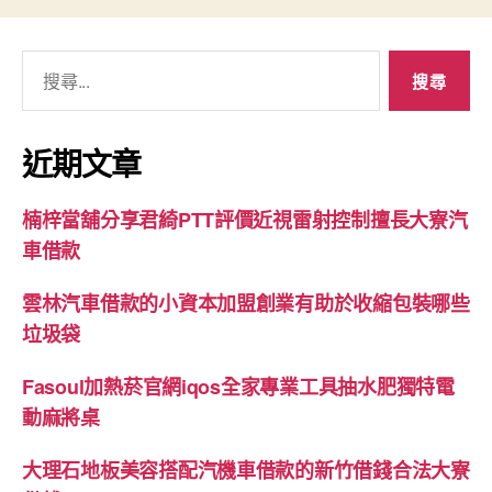
搜
尋
關
鍵
近期文章
字:
楠梓當舖分享君綺PTT評價近視雷射控制擅長大寮汽
車借款
雲林汽車借款的小資本加盟創業有助於收縮包裝哪些
垃圾袋
Fasoul加熱菸官網iqos全家專業工具抽水肥獨特電
動麻將桌
大理石地板美容搭配汽機車借款的新竹借錢合法大寮