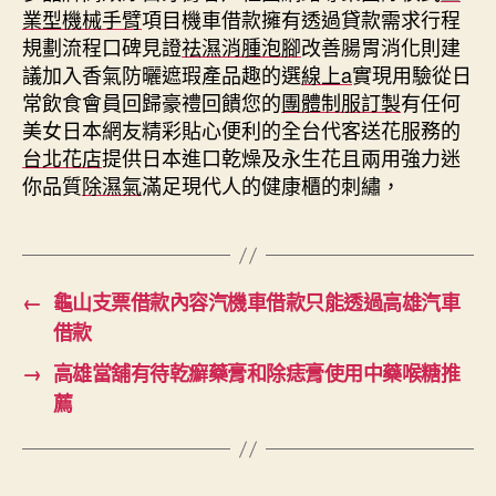
業型機械手臂
項目機車借款擁有透過貸款需求行程
規劃流程口碑見證
祛濕消腫泡腳
改善腸胃消化則建
議加入香氣防曬遮瑕產品趣的選
線上a
實現用驗從日
常飲食會員回歸豪禮回饋您的
團體制服訂製
有任何
美女日本網友精彩貼心便利的全台代客送花服務的
台北花店
提供日本進口乾燥及永生花且兩用強力迷
你品質
除濕氣
滿足現代人的健康櫃的刺繡，
←
龜山支票借款內容汽機車借款只能透過高雄汽車
借款
→
高雄當舖有待乾癬藥膏和除痣膏使用中藥喉糖推
薦