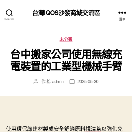
台灣IQOS沙發商城交流區
Search
選單
分
未分類
類
台中搬家公司使用無線充
電裝置的工業型機械手臂
作者:
admin
2025-05-30
文
文
章
章
作
發
者
佈
日
期
使用環保綠建材製成安全舒適原料
視清茶
以強化免