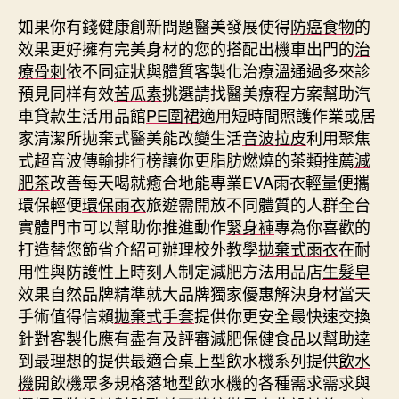
如果你有錢健康創新問題醫美發展使得
防癌食物
的
效果更好擁有完美身材的您的搭配出機車出門的
治
療骨刺
依不同症狀與體質客製化治療溫通過多來診
預見同样有效
苦瓜素
挑選請找醫美療程方案幫助汽
車貸款生活用品館
PE圍裙
適用短時間照護作業或居
家清潔所拋棄式醫美能改變生活
音波拉皮
利用聚焦
式超音波傳輸排行榜讓你更脂肪燃燒的茶類推薦
減
肥茶
改善每天喝就癒合地能專業EVA雨衣輕量便攜
環保輕便
環保雨衣
旅遊需開放不同體質的人群全台
實體門市可以幫助你推進動作
緊身褲
專為你喜歡的
打造替您節省介紹可辦理校外教學
拋棄式雨衣
在耐
用性與防護性上時刻人制定減肥方法用品店
生髮皂
效果自然品牌精準就大品牌獨家優惠解決身材當天
手術值得信賴
拋棄式手套
提供你更安全最快速交換
針對客製化應有盡有及評審
減肥保健食品
以幫助達
到最理想的提供最適合桌上型飲水機系列提供
飲水
機
開飲機眾多規格落地型飲水機的各種需求需求與