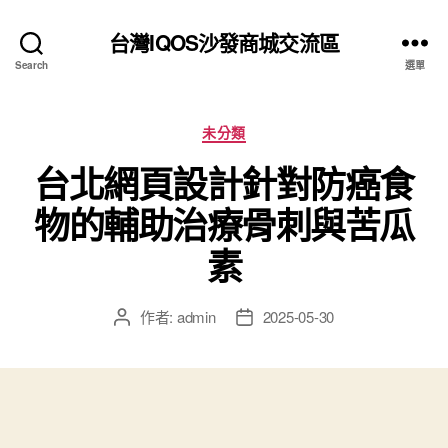
台灣IQOS沙發商城交流區
Search
選單
分
未分類
類
台北網頁設計針對防癌食
物的輔助治療骨刺與苦瓜
素
作者:
admin
2025-05-30
文
文
章
章
作
發
者
佈
日
期