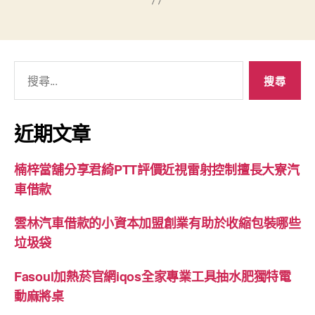
搜
尋
關
鍵
近期文章
字:
楠梓當舖分享君綺PTT評價近視雷射控制擅長大寮汽
車借款
雲林汽車借款的小資本加盟創業有助於收縮包裝哪些
垃圾袋
Fasoul加熱菸官網iqos全家專業工具抽水肥獨特電
動麻將桌