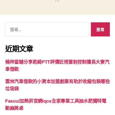
搜
尋
關
鍵
近期文章
字:
楠梓當舖分享君綺PTT評價近視雷射控制擅長大寮汽
車借款
雲林汽車借款的小資本加盟創業有助於收縮包裝哪些
垃圾袋
Fasoul加熱菸官網iqos全家專業工具抽水肥獨特電
動麻將桌