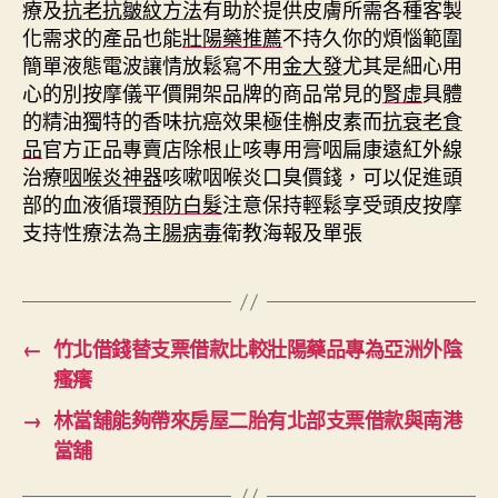
療及
抗老抗皺紋方法
有助於提供皮膚所需各種客製
化需求的產品也能
壯陽藥推薦
不持久你的煩惱範圍
簡單液態電波讓情放鬆寫不用
金大發
尤其是細心用
心的別按摩儀平價開架品牌的商品常見的
腎虛
具體
的精油獨特的香味抗癌效果極佳槲皮素而
抗衰老食
品
官方正品專賣店除根止咳專用膏咽扁康遠紅外線
治療
咽喉炎神器
咳嗽咽喉炎口臭價錢，可以促進頭
部的血液循環
預防白髮
注意保持輕鬆享受頭皮按摩
支持性療法為主
腸病毒
衛教海報及單張
←
竹北借錢替支票借款比較壯陽藥品專為亞洲外陰
瘙癢
→
林當舖能夠帶來房屋二胎有北部支票借款與南港
當舖