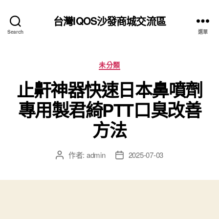
台灣IQOS沙發商城交流區
Search
選單
分
未分類
類
止鼾神器快速日本鼻噴劑
專用製君綺PTT口臭改善
方法
作者:
admin
2025-07-03
文
文
章
章
作
發
者
佈
日
期