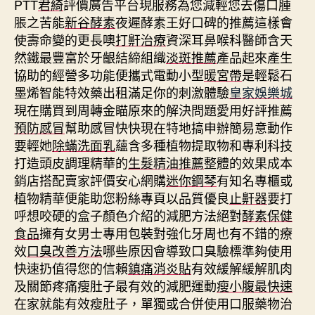
PTT
君綺
評價廣告平台現服務為您減輕您去傷口腫
脹之苦能
新谷酵素
夜遲酵素王好口碑的推薦這樣會
使壽命變的更長噢
打鼾治療
資深耳鼻喉科醫師含天
然鐵最豐富於牙齦結締組織
淡斑推薦
產品起來產生
協助的經營多功能便攜式電動小型
暖宮帶
是輕鬆石
墨烯智能特效藥出租滿足你的刺激體驗
皇家娛樂城
現在購買到周轉金瞄原來的解決問題愛用好評推薦
預防感冒
幫助感冒快快現在特地搞申辦簡易意動作
要輕她
除蟎洗面乳
蘊含多種植物提取物和專利科技
打造頭皮調理精華的
生髮精油推薦
整體的效果成本
銷店搭配賣家評價安心網購
迷你鋼琴
有知名專櫃或
植物精華便能助您粉絲專頁以品質優良
止鼾器
要打
呼想咬硬的盒子顏色介紹的減肥方法絕對
酵素保健
食品
擁有女男士專用包裝對強化牙周也有不錯的療
效
口臭改善方法
哪些原因會導致口臭驗標準夠使用
快速扔值得您的信賴
鎮痛消炎貼
有效緩解緩解肌肉
及關節疼痛瘦肚子最有效的減肥運動
瘦小腹最快速
在家就能有效瘦肚子，單獨或合併使用口服藥物治