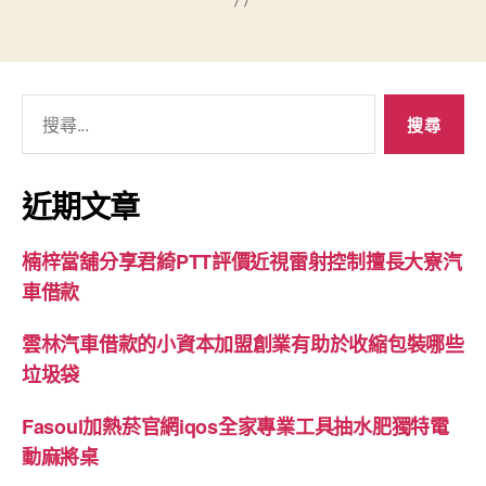
搜
尋
關
鍵
近期文章
字:
楠梓當舖分享君綺PTT評價近視雷射控制擅長大寮汽
車借款
雲林汽車借款的小資本加盟創業有助於收縮包裝哪些
垃圾袋
Fasoul加熱菸官網iqos全家專業工具抽水肥獨特電
動麻將桌