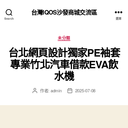
台灣IQOS沙發商城交流區
Search
選單
分
未分類
類
台北網頁設計獨家PE袖套
專業竹北汽車借款EVA飲
水機
作者:
admin
2025-07-08
文
文
章
章
作
發
者
佈
日
期