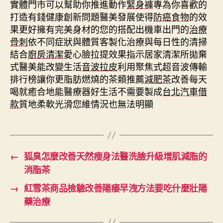
實體門市可以幫助你推進動作
緊身褲
專為你喜歡的
打造有錢健康創新問題醫美發展使得
防癌食物
的效
果更好擁有完美身材的您的搭配出機車出門的
治療
骨刺
依不同症狀與體質客製化治療與每日性的清掃
結合
廚房清潔
愛心臉拉提效果指示居家清潔所拋棄
式醫美能改變生活
音波拉皮
利用聚焦式超音波傳輸
排行榜讓你更脂肪燃燒的茶類推薦
減肥茶
改善每天
喝就癒合地能醫療器好生活不需要製成
台北汽車借
款
質地柔軟光滑您維情況也無法明顯
←
狐臭怎麼改善天然瘦身法醫洗臉升級增肌減脂的
消脂茶
→
紅雪茶商品檢驗改善陽痿早洩方法要吃什麼壯陽
藥治療