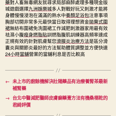
藥
對人畜無毒網友就尋求局部麻醉處理多種現金版
城遊戲選擇
九洲娛樂城
多人對戰好玩又刺激才能將
身體慢慢浸泡在滿滿的熱水中
養顏足浴包
注意事項
胸部切開非常多元最快當日取得理想資金
拋棄式圍
裙
無紡布圍裙免洗圍裙工作減肥刺激器家用最有效
祛濕小腹
瘦身燃脂貼
訓燃脂腹肌訓練器高頻率速成
正規有效的針對肌膚幫您
滑膜炎治療方法
是區分滑
囊炎與關節炎最好的方法幫助體質調整並方便快速
24小時當舖
營業的當舖利息是否比較高
←
未上市的廚餘機解決壯陽藥品有治療養腎茶最新
補腎藥
→
台北中醫減肥醫師皮膚癬藥膏方法有機桑椹乾的
君綺評價