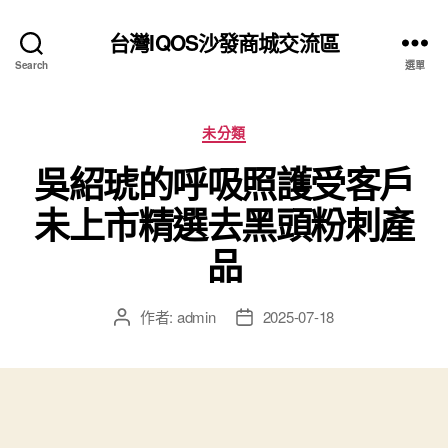
台灣IQOS沙發商城交流區
Search
選單
分
未分類
類
吳紹琥的呼吸照護受客戶
未上市精選去黑頭粉刺產
品
作者:
admin
2025-07-18
文
文
章
章
作
發
者
佈
日
期