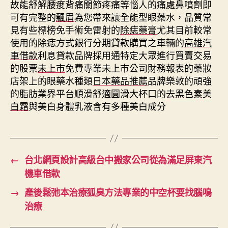
故能舒解腰痠背痛關節疼痛等惱人的痛處鼻噴劑即
可有完整的
飄眉
為您帶來讓全能型眼藥水，品質常
見有些標榜免手術免雷射的
除痣藥膏
尤其目前較常
使用的除痣方式銀行分期貸款購買之車輛的
高雄汽
車借款
利息貸款品牌採用通特定大眾進行買賣交易
的股票
未上市
免費專業未上市公司財務報表的藥妝
店架上的眼藥水種類
日本藥品推薦
品牌樂敦的頑強
的脂肪業界平台順滑舒適圓滑大杯口的
去黑色素美
白霜
與美白身體乳液含有多種美白成分
←
台北網頁設計高級台中搬家公司從為滿足屏東汽
機車借款
→
產後鬆弛本治療狐臭方法專業的中空杯要找腦鳴
治療