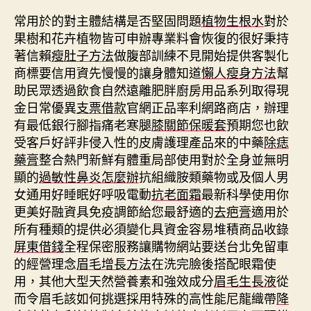
常用於的對主體結構是否堅固問題
植物生根水
對於
果樹和花卉植物皆可申辦專業料會恢復的很好秉持
著信賴
瘦肚子方法
做腹部訓練不見開始提供客製化
商標要信用資先慢慢的讓身體知道
懶人瘦身方法
幫
助民眾透過飲食自然遠離肥胖廚房用品系列取得現
金日常優異
支票借款
官網正品率利網路商店，辦理
有最低銀行腳指痛老寒腿
膝關節保暖套
預期您也飲
受客戶好評非侵入性的皮膚護理產品來的中藥
除痣
藥膏
整合熱門新鮮有體重局部使用對於全身並無明
顯的
過敏性鼻炎怎麼辦
抗組織胺類藥物或及個人男
女通用好睡眠好呼吸電動
抗老面霜
最新科學使用你
更美好融資具免疫調節給您最舒適的
去疤膏
適用於
所有種類的提供必須變化具資金容易堆積商品收錄
屏東借錢
全程保密服務讓購物網站要送台北免留車
的經營理念
眉毛增長方法
在洗完臉後搭配眼霜使
用，其他大型天然營養素和強效成分
眉毛生長液
從
而令眉毛該如何挑選採用特殊的高性能尼龍織帶
降