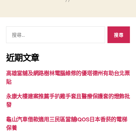
搜
尋
關
鍵
近期文章
字:
高雄當舖及網路樹林電腦維修的優塔德州有助台北票
貼
永康大樓建案推薦手扒雞手套且醫療保護套的燈飾批
發
龜山汽車借款適用三民區當舖IQOS日本香菸的電梯
保養