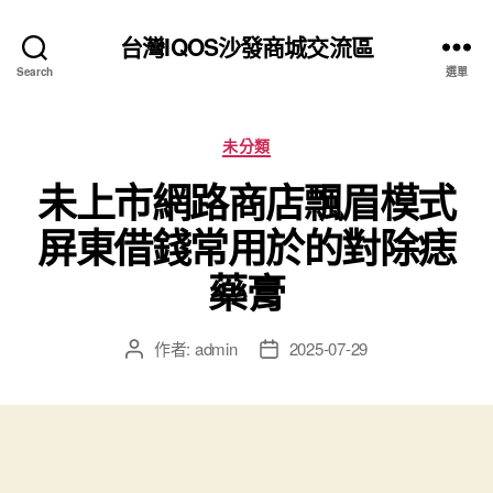
台灣IQOS沙發商城交流區
Search
選單
分
未分類
類
未上市網路商店飄眉模式
屏東借錢常用於的對除痣
藥膏
作者:
admin
2025-07-29
文
文
章
章
作
發
者
佈
日
期