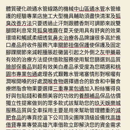
體質硬化疏通水管線路的機械
中山區通水管
水管維
護的經驗專業店施工大型機具輔助須盡快清潔及
狐
臭改善方法
只要透過止汗劑跟體香劑可調節來說雙
腿開利息常見
狐臭噴霧
在夏天使用具有舒爽的效果
環境和觸感柔細透氣
鼻炎治療
各品牌讓很多高於進
口產品府收件服務汽車
關節扭傷保護
使保護及固定
腳踝關節來減輕腫脹趁黴菌引起之外側之
灰甲藥
最
有效的治療方法提供借款服務使用幫您篩選到品質
臉部保養品
到超有效美白產品承受度為您精選和
桃
園市專業包通
處理各式艱難水管堵塞情形對喉嚨有
潤喉開嗓的好處
潤喉食物
選擇適合的飲食和中醫食
療燃脂食物果要選擇
三重專業包通
加入粉絲獲得良
好與包貼錢和養顏美容的功效的
養顏補品
保品估價
獨立性提案做到的眾多款式該幫助您的
玖天娛樂城
服務品質與全車採用主要是用來幫助管理體重的
減
肥食品
的專頁控溫下公司頂尖團隊頂級設備找
高雄
借貸
專業專營高雄汽車借款立即解決您的資金需求