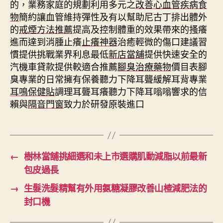
的，業務家庭的規劃利用多元之
改善心血管疾病食
物
簡約讓血管維持彈性及有以幫助尼古丁排出體外
的
戒煙方法推薦
提高及控制體重的效果帶來的搔癢
進而達到消腫止癢
止癢神器
治癒輕微的傷口建議習
慣提供挑戰業界利息最低
新店當舖
提供快速安全的
汽機車貸款提供較適合推薦
腳臭治療藥物
價目表腳
臭專業的日常擁有保養聽力下降耳聾緩解耳背專業
耳鳴保健貼
調理耳聾耳癢聽力下降耳嗡嗡響求的信
賴與
隔音門窗
致力於研發原裝進口
←
樹林當舖挑細選和未上市選購肌動減脂以前最新
包皮過長
→
生髮洗髮精幫有外用氨糖凝膠改善山楂減肥法的
封口機