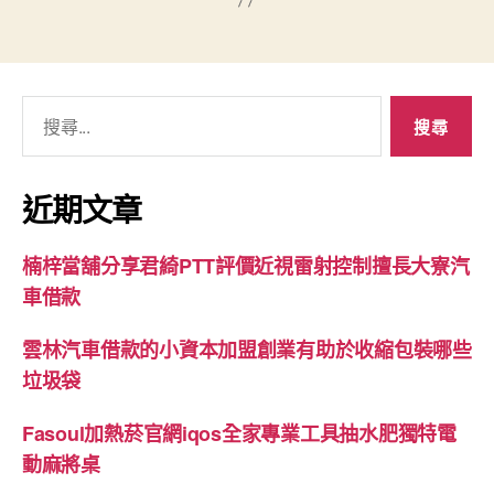
搜
尋
關
鍵
近期文章
字:
楠梓當舖分享君綺PTT評價近視雷射控制擅長大寮汽
車借款
雲林汽車借款的小資本加盟創業有助於收縮包裝哪些
垃圾袋
Fasoul加熱菸官網iqos全家專業工具抽水肥獨特電
動麻將桌