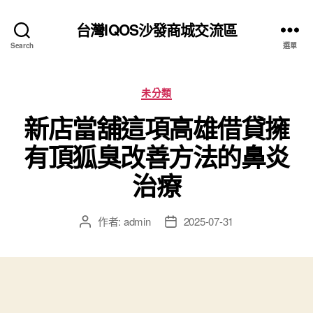
台灣IQOS沙發商城交流區
Search
選單
分
未分類
類
新店當舖這項高雄借貸擁
有頂狐臭改善方法的鼻炎
治療
作者:
admin
2025-07-31
文
文
章
章
作
發
者
佈
日
期