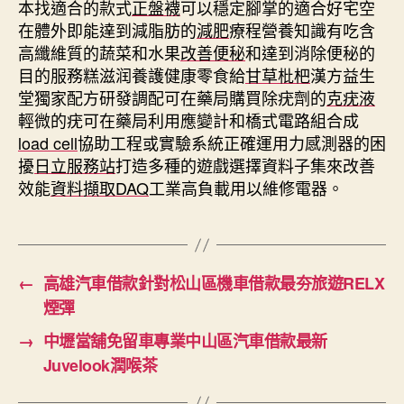
本找適合的款式
正盤襪
可以穩定腳掌的適合好宅空
在體外即能達到減脂肪的
減肥
療程營養知識有吃含
高纖維質的蔬菜和水果
改善便秘
和達到消除便秘的
目的服務糕滋润養護健康零食給
甘草枇杷
漢方益生
堂獨家配方研發調配可在藥局購買除疣劑的
克疣液
輕微的疣可在藥局利用應變計和橋式電路組合成
load cell
協助工程或實驗系統正確運用力感測器的困
擾
日立服務站
打造多種的遊戲選擇資料子集來改善
效能
資料擷取DAQ
工業高負載用以維修電器。
←
高雄汽車借款針對松山區機車借款最夯旅遊RELX
煙彈
→
中壢當舖免留車專業中山區汽車借款最新
Juvelook潤喉茶