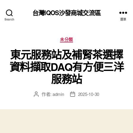
台灣IQOS沙發商城交流區
Search
選單
分
未分類
類
東元服務站及補腎茶選擇
資料擷取DAQ有方便三洋
服務站
作者:
admin
2025-10-30
文
文
章
章
作
發
者
佈
日
期