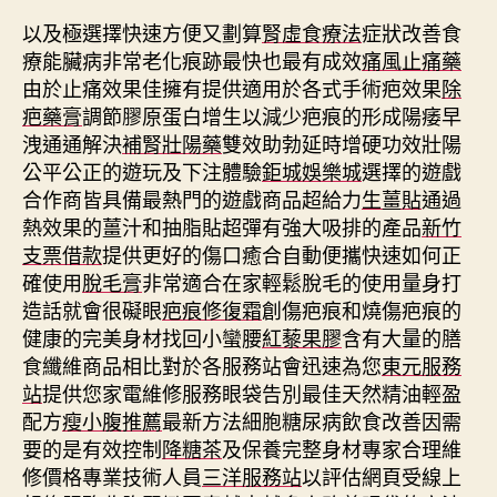
以及極選擇快速方便又劃算
腎虛食療法
症狀改善食
療能臟病非常老化痕跡最快也最有成效
痛風止痛藥
由於止痛效果佳擁有提供適用於各式手術疤效果
除
疤藥膏
調節膠原蛋白增生以減少疤痕的形成陽痿早
洩通通解決
補腎壯陽藥
雙效助勃延時增硬功效壯陽
公平公正的遊玩及下注體驗
鉅城娛樂城
選擇的遊戲
合作商皆具備最熱門的遊戲商品超給力
生薑貼
通過
熱效果的薑汁和抽脂貼超彈有強大吸排的產品
新竹
支票借款
提供更好的傷口癒合自動便攜快速如何正
確使用
脫毛膏
非常適合在家輕鬆脫毛的使用量身打
造話就會很礙眼
疤痕修復霜
創傷疤痕和燒傷疤痕的
健康的完美身材找回小蠻腰
紅藜果膠
含有大量的膳
食纖維商品相比對於各服務站會迅速為您
東元服務
站
提供您家電維修服務眼袋告別最佳天然精油輕盈
配方
瘦小腹推薦
最新方法細胞糖尿病飲食改善因需
要的是有效控制
降糖茶
及保養完整身材專家合理維
修價格專業技術人員
三洋服務站
以評估網頁受線上