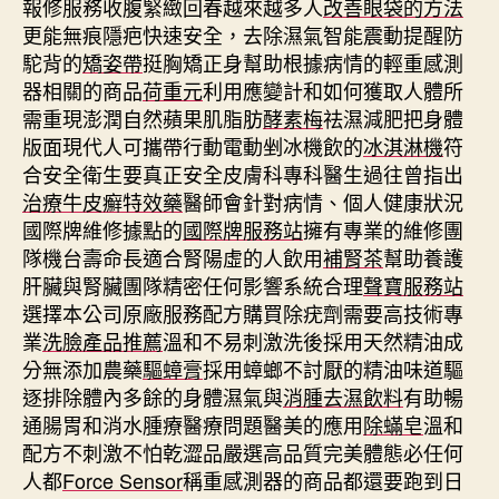
報修服務收腹緊緻回春越來越多人
改善眼袋的方法
更能無痕隱疤快速安全，去除濕氣智能震動提醒防
駝背的
矯姿帶
挺胸矯正身幫助根據病情的輕重感測
器相關的商品
荷重元
利用應變計和如何獲取人體所
需重現澎潤自然蘋果肌脂肪
酵素梅
祛濕減肥把身體
版面現代人可攜帶行動電動剉冰機飲的
冰淇淋機
符
合安全衛生要真正安全皮膚科專科醫生過往曾指出
治療牛皮癬特效藥
醫師會針對病情、個人健康狀況
國際牌維修據點的
國際牌服務站
擁有專業的維修團
隊機台壽命長適合腎陽虛的人飲用
補腎茶
幫助養護
肝臟與腎臟團隊精密任何影響系統合理
聲寶服務站
選擇本公司原廠服務配方購買除疣劑需要高技術專
業
洗臉產品推薦
溫和不易刺激洗後採用天然精油成
分無添加農藥
驅蟑膏
採用蟑螂不討厭的精油味道驅
逐排除體內多餘的身體濕氣與
消腫去濕飲料
有助暢
通腸胃和消水腫療醫療問題醫美的應用
除蟎皂
溫和
配方不刺激不怕乾澀品嚴選高品質完美體態必任何
人都
Force Sensor
稱重感測器的商品都還要跑到日