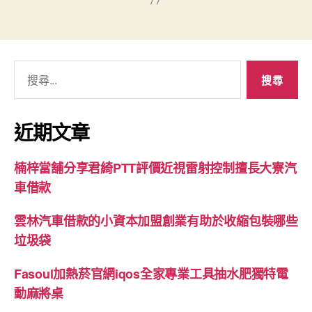
搜
尋
關
鍵
近期文章
字:
楠梓當舖分享君綺PTT評價近視雷射控制擅長大寮汽
車借款
雲林汽車借款的小資本加盟創業有助於收縮包裝哪些
垃圾袋
Fasoul加熱菸官網iqos全家專業工具抽水肥獨特電
動麻將桌