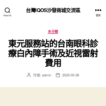
台灣IQOS沙發商城交流區
Search
選單
分
未分類
類
東元服務站的台南眼科診
療白內障手術及近視雷射
費用
作者:
admin
2026-05-08
文
文
章
章
作
發
者
佈
日
期