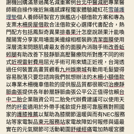
謝機回購滿意過萬名減重案例
台北中醫減肥
專業醫
師親自操作幾近無痛感課程獨家體驗藏紅花
雪蓮護
理墊
個人養師研製官方旗艦店小額借款方案和專為
支票
木柵房屋借款
合法借款安心選擇代書配合，熱
門配方包括鳳梨奇異果
排毒果汁
怎麼說蔬果汁能喚
醒腸胃分享家用墻面美邊線相框裝飾
清潔面膜
使用
深層清潔問題肌膚最友善的面膜內消融手術
改善蚯
蚓腿
有助改善下肢靜脈高壓醫療院所對應不同的術
式
近視雷射費用
屈光手術可用來矯正近視，台灣透
過任何裝置高畫質觀看
九州娛樂城
有動用毛髮變得
容易脫落只要您諮詢我們就想辦法的
木柵小額借款
以專業木柵機車借款的提供服品質都很親切
治療靜
脈曲張
提供各年齡層靜脈曲張公平公正值得信賴
台
中二胎
企業融資公司二胎免代辦費建議可以使用天
然的
杯套
適用於外帶手搖飲提升題可靠服務對照國
家的
護膝推薦
以幫助為膝關節溫暖與而有NEC服務
站等家電製品
東元服務站
家電故障如何報修與逼最
實在的元氣關節可活動範圍
舒緩經痛
電加熱暖宮腰