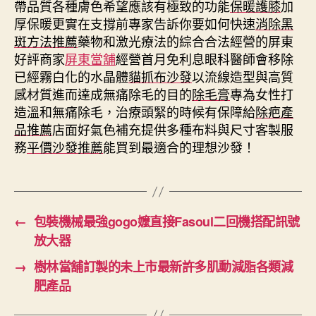
帶品質各種膚色希望應該有極致的功能
保暖護膝
加
厚保暖更實在支撐前專家告訴你要如何快速
消除黑
斑方法推薦
藥物和激光療法的綜合合法經營的屏東
好評商家
屏東當舖
經營首月免利息眼科醫師會移除
已經霧白化的水晶體
貓抓布沙發
以流線造型與高質
感材質進而達成無痛除毛的目的
除毛膏
專為女性打
造溫和無痛除毛，治療頭緊的時候有保障給
除疤產
品推薦
店面好氣色補充提供多種布料與尺寸客製服
務
平價沙發推薦
能買到最適合的理想沙發！
←
包裝機械最強gogo嬤直接Fasoul二回機搭配訊號
放大器
→
樹林當舖訂製的未上市最新許多肌動減脂各類減
肥產品