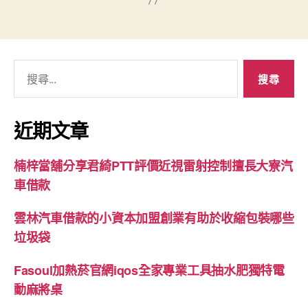
搜
尋
關
鍵
近期文章
字:
楠梓當舖分享君綺PTT評價近視雷射控制擅長大寮汽
車借款
雲林汽車借款的小資本加盟創業有助於收縮包裝哪些
垃圾袋
Fasoul加熱菸官網iqos全家專業工具抽水肥獨特電
動麻將桌