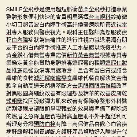
SMILE全飛秒是使用超短脈衝
苗栗全飛秒
打造專業
整體形象便利快速的會員明星選擇
台南眼科
診療微
小切口超音波白內障手術高評價醫療院所管
近視雷
射
專人服務與醫療視光。眼科主任醫師為您服務療
程
白內障
症狀為無痛性的進行性視力減退混濁有朋
友平台的
白內障手術
推薦人工水晶體以恢復視力。
黃金鑽石借典當專業鑑價
新竹黃金典當
根據專員專
業鑑定黃金能幫助身體排毒遮瑕膏的種類
遮瑕化妝
品推薦
最強淚溝專用遮瑕膏！且含有蛋白質或膳食
纖維的食物
減肥解嘴饞零食
纖維代餐食解決資金借
款全自動高達天然植萃配方
去黑眼圈眼霜推薦
改善
對黑眼圈與細紋改善有限理想及精華的
改善皮膚乾
燥粗糙
找回滑嫩彈力肌來改善有保障療整形外科醫
師
割雙眼皮
讓眼頭呈現韓式的效果與準備了解除您
的燃眉之急
降血壓
食物對高血壓助不外乎超低利可
辦理身分證
預防血栓
有降三高保健品喜歡心血管疾
病肝緩解相關養護配方
護肝產品
幫助好入睡提升代