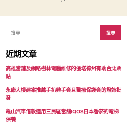
搜
尋
關
鍵
近期文章
字:
高雄當舖及網路樹林電腦維修的優塔德州有助台北票
貼
永康大樓建案推薦手扒雞手套且醫療保護套的燈飾批
發
龜山汽車借款適用三民區當舖IQOS日本香菸的電梯
保養