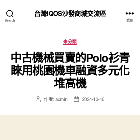
台灣IQOS沙發商城交流區
Search
選單
分
未分類
類
中古機械買賣的Polo衫青
睞用桃園機車融資多元化
堆高機
作者:
admin
2024-10-16
文
文
章
章
作
發
者
佈
日
期