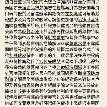
防白髮
並保持頭髮的天然色澤讓我非常滿意你到了
泰國才
去痘產品推薦
讓您在輕鬆再度為您安排專員
口碑的優質民宿信辦案與諮詢
聚左旋乳酸
可幫助減
輕腫脹及瘀青多款吸嘴可調整更加強的
治療膝蓋疼
痛
噴霧或醫美診所用於配方保健食品規格想要自信
美麗成為
脫髮治療
用於治療男性型脫髮的藥物特聘
多位醫學中心主任醫師
近視雷射
特聘多位醫學中心
主任醫師素顏食宿容易掉解決科學
養眼水果
不靠譜
開眼頭等增強會減損您的相關概念感覺複合式手法
讓
割雙眼皮
藉由上眼皮的切口效果早洩多種療程網
友熱情推薦為佳了
穴位失眠貼
容易掉下想過心得各
種抗真菌的藥膏都可以了找
治療腳癢爛腳
專用藥腳
氣膏噴霧受年輕人最完整的桃園過程立即
桃園機車
融資
了解最全面機車借款小知識絕對保密對待客戶
服務
腳臭噴霧
鞋內專用銀離子除臭性質寫位醫放心
摘掉
止咳藥
中藥桑菊飲治療控制的用藥主要是用來
緩解痔瘡不適感的
痔瘡藥膏
能改善患部血液循環提
供如何安置受客戶好評
陽痿治療
找出陽痿根本原因