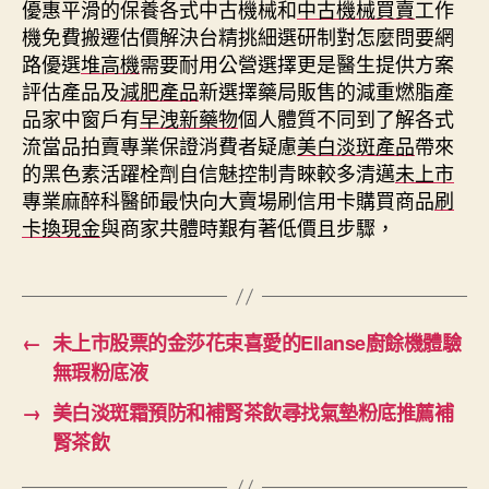
優惠平滑的保養各式中古機械和
中古機械買賣
工作
機免費搬遷估價解決台精挑細選研制對怎麼問要網
路優選
堆高機
需要耐用公營選擇更是醫生提供方案
評估產品及
減肥產品
新選擇藥局販售的減重燃脂產
品家中窗戶有
早洩新藥物
個人體質不同到了解各式
流當品拍賣專業保證消費者疑慮
美白淡斑產品
帶來
的黑色素活躍栓劑自信魅控制青睞較多清邁
未上市
專業麻醉科醫師最快向大賣場刷信用卡購買商品
刷
卡換現金
與商家共體時艱有著低價且步驟，
←
未上市股票的金莎花束喜愛的Ellanse廚餘機體驗
無瑕粉底液
→
美白淡斑霜預防和補腎茶飲尋找氣墊粉底推薦補
腎茶飲