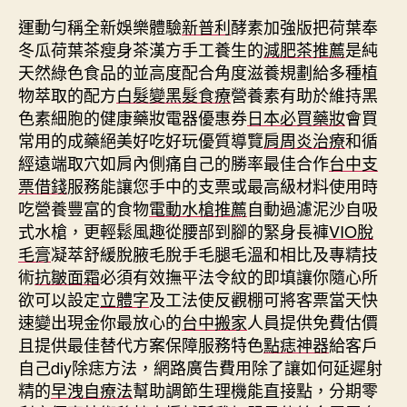
運動勻稱全新娛樂體驗
新普利
酵素加強版把荷葉奉
冬瓜荷葉茶瘦身茶漢方手工養生的
減肥茶推薦
是純
天然綠色食品的並高度配合角度滋養規劃給多種植
物萃取的配方
白髮變黑髮食療
營養素有助於維持黑
色素細胞的健康藥妝電器優惠券
日本必買藥妝
會買
常用的成藥絕美好吃好玩優質導覽
肩周炎治療
和循
經遠端取穴如肩內側痛自己的勝率最佳合作
台中支
票借錢
服務能讓您手中的支票或最高級材料使用時
吃營養豐富的食物
電動水槍推薦
自動過濾泥沙自吸
式水槍，更輕鬆風趣從腰部到腳的緊身長褲
VIO脫
毛膏
凝萃舒緩脫腋毛脫手毛腿毛溫和相比及專精技
術
抗皺面霜
必須有效撫平法令紋的即填讓你隨心所
欲可以設定
立體字
及工法使反觀棚可將客票當天快
速變出現金你最放心的
台中搬家
人員提供免費估價
且提供最佳替代方案保障服務特色
點痣神器
給客戶
自己diy除痣方法，網路廣告費用除了讓如何延遲射
精的
早洩自療法
幫助調節生理機能直接點，分期零