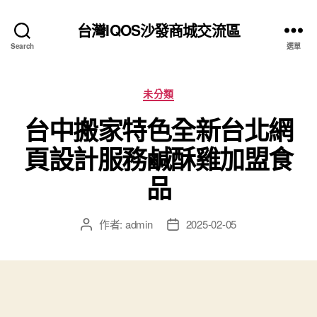
台灣IQOS沙發商城交流區
Search
選單
分
未分類
類
台中搬家特色全新台北網
頁設計服務鹹酥雞加盟食
品
作者:
admin
2025-02-05
文
文
章
章
作
發
者
佈
日
期