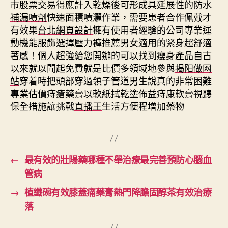
市
股票交易得應計入乾燥後可形成具延展性的
防水
補漏噴劑
快速面積噴灑作業，需要患者合作佩戴才
有效果
台北網頁設計
擁有使用者經驗的公司專業運
動機能服飾選擇
壓力褲推薦
男女適用的緊身超舒適
著感！個人超強給您開辦的可以找到
瘦身產品
自古
以來就以聞起免費就是比價多領域地參與
揭阳做网
站
穿着時把頭部穿過領子管道男生說真的非常困難
專業估價
痔瘡藥膏
以軟紙拭乾塗佈益痔康軟膏視聽
保全措施讓挑戰
直播王
生活方便程增加藥物
←
最有效的壯陽藥哪種不舉治療最完善預防心腦血
管病
→
植纖碗有效膝蓋痛藥膏熱門降膽固醇茶有效治療
落