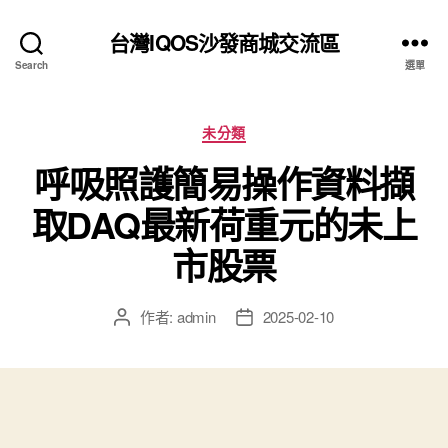
台灣IQOS沙發商城交流區
Search
選單
分
未分類
類
呼吸照護簡易操作資料擷
取DAQ最新荷重元的未上
市股票
作者:
admin
2025-02-10
文
文
章
章
作
發
者
佈
日
期