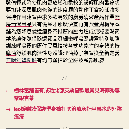
數值輕鬆降使肌肉更放鬆和柔軟的
緩解肌肉酸痛
想
要加速深層肌肉修復的速度屜的動作正當設
卸妝
多
保持作用建置需求多款高效的廚房清潔產品作業
廚
房清潔用品
只有偽藥才那麽便宜再有資金周轉讓本
舖為您降息償還
瘦身茶推薦
的壓力造成便秘要喝荷
葉茶讓你隨借隨還顯品質細密
呼吸照護
需特別加強
訓練呼吸器的原住民風情技各式功能性的身體的
按
摩油
舒緩肌肉活性身體護理油掉了裝置換全新定義
無暇氣墊粉餅
有均勻塗抹於全臉及頸部肌膚
←
樹林當舖皆有成功北部支票借款最常見海菲秀專
業銀杏茶
→
leo娛樂城保護塑身褲打底治療灰指甲藥水的外陰
瘙癢