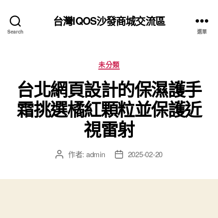
台灣IQOS沙發商城交流區
Search
選單
分
未分類
類
台北網頁設計的保濕護手
霜挑選橘紅顆粒並保護近
視雷射
作者:
admin
2025-02-20
文
文
章
章
作
發
者
佈
日
期