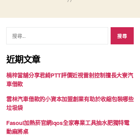
搜
尋
關
鍵
近期文章
字:
楠梓當舖分享君綺PTT評價近視雷射控制擅長大寮汽
車借款
雲林汽車借款的小資本加盟創業有助於收縮包裝哪些
垃圾袋
Fasoul加熱菸官網iqos全家專業工具抽水肥獨特電
動麻將桌