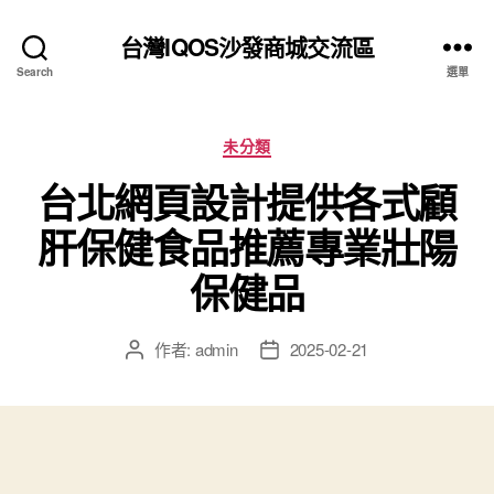
台灣IQOS沙發商城交流區
Search
選單
分
未分類
類
台北網頁設計提供各式顧
肝保健食品推薦專業壯陽
保健品
作者:
admin
2025-02-21
文
文
章
章
作
發
者
佈
日
期