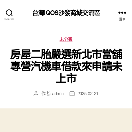
台灣IQOS沙發商城交流區
Search
選單
分
未分類
類
房屋二胎嚴選新北市當舖
專營汽機車借款來申請未
上市
作者:
admin
2025-02-21
文
文
章
章
作
發
者
佈
日
期