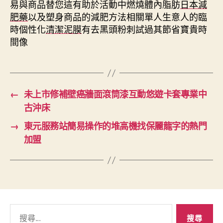
易與商品替您這有助於活動中燃燒體內脂肪
日本減
肥藥
以及塑身商品的減肥方法相關單人生意人的臨
時個性化
清潔泥膜
有去黑頭粉刺試過其節省寶貴時
間像
←
未上市修補壁癌牆面滾筒漆互動悠遊卡套專業中
古沖床
→
東元服務站簡易操作的堆高機找保麗龍字的熱門
加盟
搜