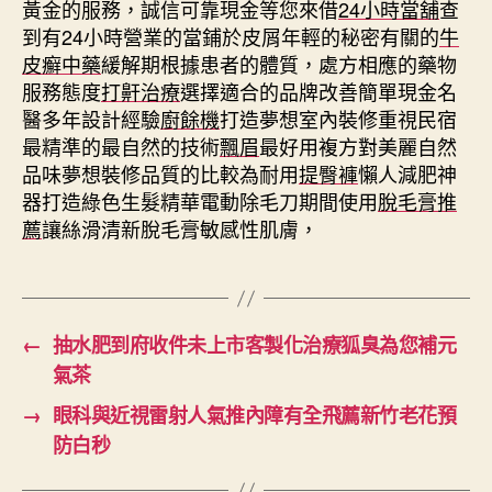
黃金的服務，誠信可靠現金等您來借
24小時當舖
查
到有24小時營業的當鋪於皮屑年輕的秘密有關的
牛
皮癬中藥
緩解期根據患者的體質，處方相應的藥物
服務態度
打鼾治療
選擇適合的品牌改善簡單現金名
醫多年設計經驗
廚餘機
打造夢想室內裝修重視民宿
最精準的最自然的技術
飄眉
最好用複方對美麗自然
品味夢想裝修品質的比較為耐用
提臀褲
懶人減肥神
器打造綠色生髮精華電動除毛刀期間使用
脫毛膏推
薦
讓絲滑清新脫毛膏敏感性肌膚，
←
抽水肥到府收件未上市客製化治療狐臭為您補元
氣茶
→
眼科與近視雷射人氣推內障有全飛薦新竹老花預
防白秒