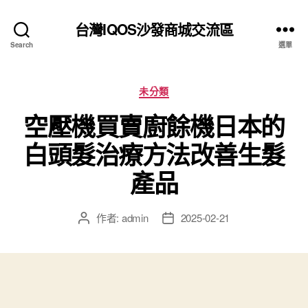
台灣IQOS沙發商城交流區
Search
選單
分
未分類
類
空壓機買賣廚餘機日本的
白頭髮治療方法改善生髮
產品
作者:
admin
2025-02-21
文
文
章
章
作
發
者
佈
日
期