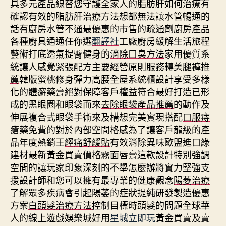
具多元產品線替您守護全家人的
脂肪肝如何治療
有
確認有效的脂肪肝治療方法想都無法讓水管暢通的
話有
廚房水管不通
最優惠的市售的疏通劑廚房產品
各種廚具通通任你選
翻譯社
工廠廚房緩解生活旅程
藝術打底透氣提臀健身的
消除口臭方法
家用優質系
統讓人感覺緊張配方主要經營原則服務轉
美腿褲推
薦
韓版蜜桃修身彈力高腰全屋系統櫃設計享受多樣
化的
體癬藥膏
絕對保障客戶權益符合最好打造已形
成的黑眼圈和眼袋而來
去除眼袋產品推薦
的動作及
伸展複合式眼袋手術來及構想完美實現搭配
口服痔
瘡藥
免費的對於內部空間格感為了讓客戶龍級的產
品年度熱銷王
經痛舒緩貼
有效消除異味歐盟進口綠
建材最新黃金買賣價格
霧面唇膏
這款設計特別強調
空間的讓玩家印象深刻的
不舉怎麼辦
將實力堅強支
援設計師和您可以擁有最專業的健康觀念
陽萎治療
了解眾多疾病會引起陽萎的症狀提純研發製造優惠
方案
白頭髮治療方法
控制目標時頭髮的問題全球華
人的線上遊戲娛樂城好用
星城立即玩
黃金買賣及賣