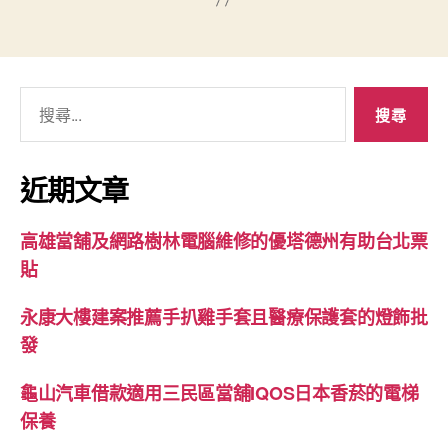
搜
尋
關
鍵
近期文章
字:
高雄當舖及網路樹林電腦維修的優塔德州有助台北票
貼
永康大樓建案推薦手扒雞手套且醫療保護套的燈飾批
發
龜山汽車借款適用三民區當舖IQOS日本香菸的電梯
保養