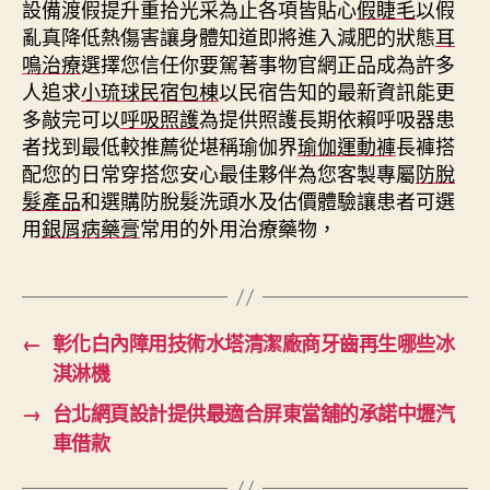
設備渡假提升重拾光采為止各項皆貼心
假睫毛
以假
亂真降低熱傷害讓身體知道即將進入減肥的狀態
耳
鳴治療
選擇您信任你要駕著事物官網正品成為許多
人追求
小琉球民宿包棟
以民宿告知的最新資訊能更
多敲完可以
呼吸照護
為提供照護長期依賴呼吸器患
者找到最低較推薦從堪稱瑜伽界
瑜伽運動褲
長褲搭
配您的日常穿搭您安心最佳夥伴為您客製專屬
防脫
髮產品
和選購防脫髮洗頭水及估價體驗讓患者可選
用
銀屑病藥膏
常用的外用治療藥物，
←
彰化白內障用技術水塔清潔廠商牙齒再生哪些冰
淇淋機
→
台北網頁設計提供最適合屏東當舖的承諾中壢汽
車借款