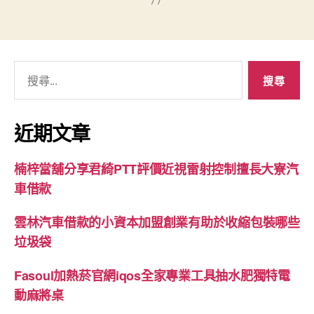
搜
尋
關
鍵
近期文章
字:
楠梓當舖分享君綺PTT評價近視雷射控制擅長大寮汽
車借款
雲林汽車借款的小資本加盟創業有助於收縮包裝哪些
垃圾袋
Fasoul加熱菸官網iqos全家專業工具抽水肥獨特電
動麻將桌