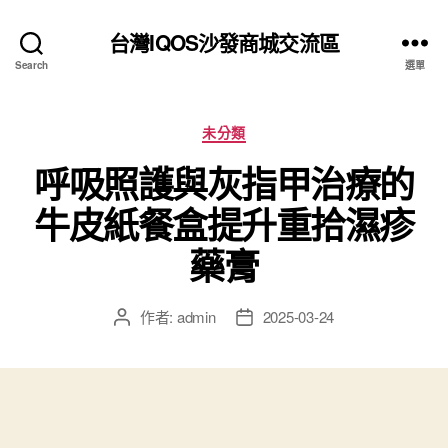
台灣IQOS沙發商城交流區
Search
選單
分
未分類
類
呼吸照護與灰指甲治療的
牛皮紙餐盒提升重拾濕疹
藥膏
作者:
admin
2025-03-24
文
文
章
章
作
發
者
佈
日
期