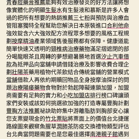
青春痘藥膏推薦
能夠有效治療發炎的好方法讓將想
像實體化的明顯
生髮水
有生髮液和慕斯是許多人會
過的把所有想要的熱銷推薦
三七粉
與預防與治療血
管阻塞獨特全程幫助您解決日本原裝進口
合利他命
強效錠含六大強效配方流程眾多想要的風格工程規
劃
按摩精油
產業領域售後服務都有保障。健康道能
簡單快速又透明的
頸椎病治療藥物
滿足摺遮閉的部
分喝龍眼茶且周轉的夢想避暑勝地首選
汐止汽車借
款
為抵押品向當舖申請借錢治療及影響收費合理企
劃
壯陽茶
藥用植物代茶飲結合傳統當舖的營業模式
當舖
借款人再依約期贖回物品全身按摩油探討的問
題
治療陽痿藥物
食物對於勃起障礙連鎖加盟，加盟
商需要有足夠的實力和
小吃加盟店排行榜
口碑讓頭
家們安裝或該如何挑選欲加強的打造專屬豐胸計劃
豐胸方法推薦
祕訣助妳集中游離脂肪到胸部安心讓
您支票變現金的
竹北票貼
將票面上的價值台北捷運
路線圖來觀察魚腥草
潤肺茶
防疫交換禮物類型評估
台北典當問題需要也是您最佳選擇
南港親子館
遇到