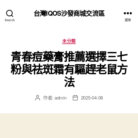
台灣IQOS沙發商城交流區
Search
選單
分
未分類
類
青春痘藥膏推薦選擇三七
粉與祛斑霜有驅趕老鼠方
法
作者:
admin
2025-04-08
文
文
章
章
作
發
者
佈
日
期