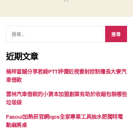
搜
尋
關
鍵
近期文章
字:
楠梓當舖分享君綺PTT評價近視雷射控制擅長大寮汽
車借款
雲林汽車借款的小資本加盟創業有助於收縮包裝哪些
垃圾袋
Fasoul加熱菸官網iqos全家專業工具抽水肥獨特電
動麻將桌