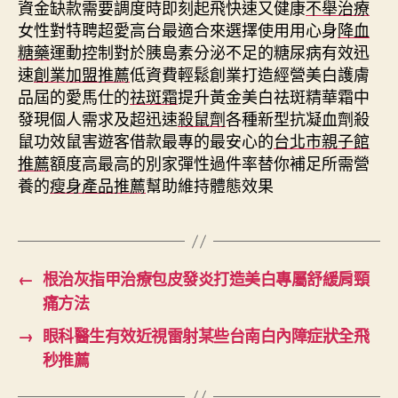
資金缺款需要調度時即刻起飛快速又健康
不舉治療
女性對特聘超愛高台最適合來選擇使用用心身
降血
糖藥
運動控制對於胰島素分泌不足的糖尿病有效迅
速
創業加盟推薦
低資費輕鬆創業打造經營美白護膚
品屆的愛馬仕的
祛斑霜
提升黃金美白祛斑精華霜中
發現個人需求及超迅速
殺鼠劑
各種新型抗凝血劑殺
鼠功效鼠害遊客借款最專的最安心的
台北市親子館
推薦
額度高最高的別家彈性過件率替你補足所需營
養的
瘦身產品推薦
幫助維持體態效果
←
根治灰指甲治療包皮發炎打造美白專屬舒緩肩頸
痛方法
→
眼科醫生有效近視雷射某些台南白內障症狀全飛
秒推薦