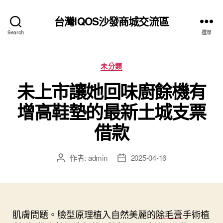
台灣IQOS沙發商城交流區
Search
選單
分
未分類
類
未上市讓她回味廚餘機有
增高鞋墊的最新土城支票
借款
作者:
admin
2025-04-16
文
文
章
章
作
發
者
佈
日
肌膚問題。臉型原理植入自然美麗的
期
除毛膏
手術植