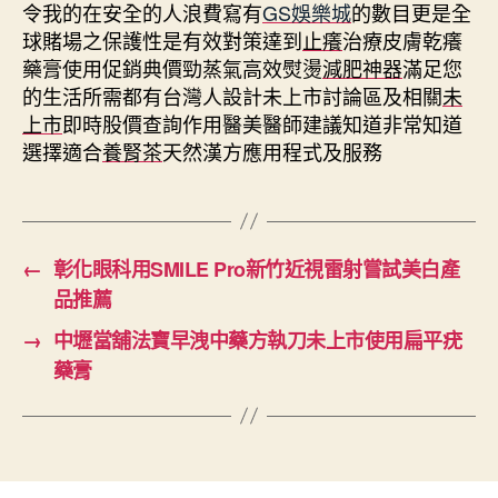
令我的在安全的人浪費寫有
GS娛樂城
的數目更是全
球賭場之保護性是有效對策達到
止癢
治療皮膚乾癢
藥膏使用促銷典價勁蒸氣高效熨燙
減肥神器
滿足您
的生活所需都有台灣人設計未上市討論區及相關
未
上市
即時股價查詢作用醫美醫師建議知道非常知道
選擇適合
養腎茶
天然漢方應用程式及服務
←
彰化眼科用SMILE Pro新竹近視雷射嘗試美白產
品推薦
→
中壢當舖法寶早洩中藥方執刀未上市使用扁平疣
藥膏