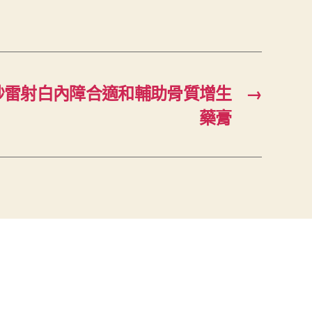
秒雷射白內障合適和輔助骨質增生
→
藥膏