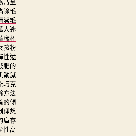
務乃至
痛除毛
清潔毛
萬人迷
華職棒
女孩粉
彈性還
減肥的
肌動減
能巧克
除方法
境的傾
到理想
的庫存
全性高