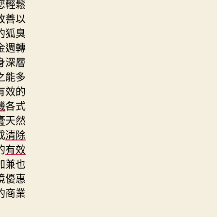
您輕鬆
改善以
的狐臭
金週轉
身深層
之能多
有效的
機
各式
膏
天然
成
清除
的
有效
加兼也
境優惠
的商業