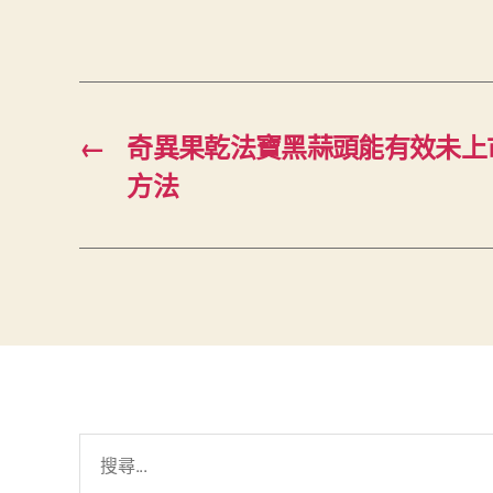
←
奇異果乾法寶黑蒜頭能有效未上
方法
搜
尋