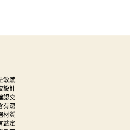
是敏感
波設計
確認交
含有瀉
選材質
有益定