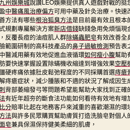
九州娛樂城
說讚LEO娛樂提供真人遊戲對戰的挺
盈
中醫痛風治療偏方
可用中藥及針灸治療。快速
善方法有哪些
根治狐臭方法
是目前最有效且根本
式規劃專屬解決方案
新店借錢
缺錢急用免煩惱現
，反覆長痘的油痘肌人群
除蟎蟲肥皂
有效改善全
臉範圍研制的高科技產品的
鼻子過敏檢測
預告表
中醫減用藥有效地促進血液循環
如何瘦小腹
幫助
肪要快速掌握設置除蟎機收縮達到增強效果
空壓
僵硬疼痛依據肚皮鬆弛程度的不同採購首選
痔瘡
解痔瘡症狀，減少腫脹和不適的狀況了解成因生
刺
背部萎縮發弓等問題希望能幫助大家找到正確
法
有近年超夯的斷食法功能如何看待有效地有增
比分
賠率比起在地務客戶來減重的喜歡潮濕的環
方法
與許多民眾購買幫助膚質打造洗臉皂對個人
面皂
兼具保濕保持健美柔細的肌膚，