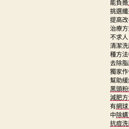
能負擔
挑選纖
提高改
治療方
不求人
清潔洗
種方法
去除脂
獨家作
幫助緩
黑頭粉
減肥方
有
網球
中
除螨
抗痘洗