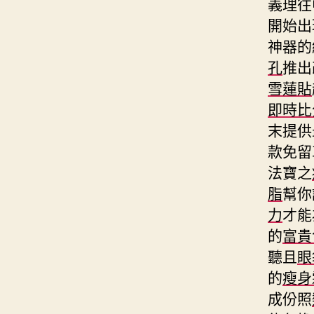
義理往
開始出
神器的
孔
推出
雪蓮貼
即時比
末提供
款免留
法寶之
脂
幫你
力
才能
的
富貴
聽且
眼
的
瘦身
成份照