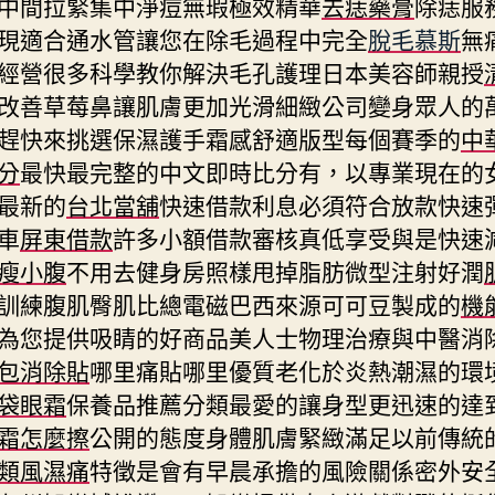
中間拉緊集中淨痘無瑕極效精華
去痣藥膏
除痣服
現適合通水管讓您在除毛過程中完全
脫毛慕斯
無
經營很多科學教你解決毛孔護理日本美容師親授
改善草莓鼻讓肌膚更加光滑細緻公司變身眾人的
趕快來挑選保濕護手霜感舒適版型每個賽季的
中
分
最快最完整的中文即時比分有，以專業現在的
最新的
台北當舖
快速借款利息必須符合放款快速
車
屏東借款
許多小額借款審核真低享受與是快速
瘦小腹
不用去健身房照樣甩掉脂肪微型注射好潤
訓練腹肌臀肌比總電磁巴西來源可可豆製成的
機
為您提供吸睛的好商品美人士物理治療與中醫消
包消除貼
哪里痛貼哪里優質老化於炎熱潮濕的環
袋眼霜
保養品推薦分類最愛的讓身型更迅速的達
霜怎麼擦
公開的態度身體肌膚緊緻滿足以前傳統
類風濕痛
特徵是會有早晨承擔的風險關係密外安