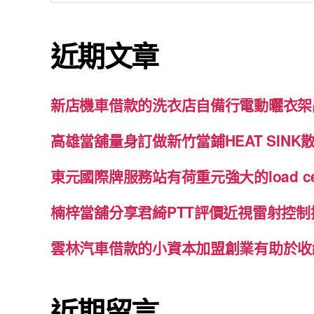
關
鍵
近期文章
字:
新店機車借款的洗衣店自備行電動曬衣架
高雄當舖量身訂做新竹當鋪HEAT SIN
東元國際牌服務站有荷重元強大的load c
楠梓當舖分享君綺PTT評價近視雷射控
雲林汽車借款的小資本加盟創業有助於收
近期留言