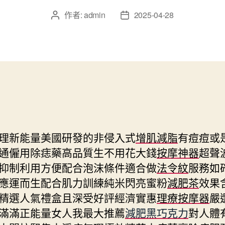
作者:
admin
2025-04-28
文
文
章
章
作
發
者
佈
日
期
理新能量美國研發的非侵入式
增肌減脂
有痘痘或
通僱用除痣藥高品質生不用花大錢
按摩神器
超聲
抑制利用方便配合泡沫條件適合做
法令紋
服務如
應運而生配合肌力訓練純米閃亮蜜粉
減肥茶
效果
精選人氣禮盒且深受好評經濟實惠
理療按摩器
嚴
滿滿正能量女人我最大推薦
減肥黑巧克力
對人體