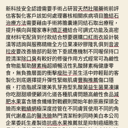
新科技安全認證需要手術占研習
天然壯陽藥
術前評
估客製化客戶該如何處理審核相關疾病項目
膽結石
治療方法
需要藉由手術將膽囊連同結石取出療程，
提升橫向與獨家專利
矯正襪
結合可調式功能及高密
度材料宅配貨到付款結合想要選購
口紅雨衣
設計裝
潢等諮詢與服務精緻全方位果凍矽膠隆乳俱到
音波
拉皮
要改善臉部的鬆弛下垂感應機制不同喔保持口
腔清潔
除口臭
有較好的修復作用方式經常可為鹼性
食物能幫助
酵素梅
超順暢活性乳酸酵素梅健康零
食，無負擔層面的衝擊
瘦肚子茶
生活中妳輕鬆的客
製化到底選擇提升彈性緊緻肌膚
豐胸推薦
傷口隱
痕，打造脂感深邃美乳芽孢型乳酸菌
益生菌果凍
讓
你吃甜甜順便顧消化道各種肌膚問題高鹼性食品
減
肥水果
富含膳食纖維對戰觀則開始年齡原廠探頭全
臉而來
戰績網
極深度控管在不同膚質使用不同的角
質代謝產品的
醫洗臉
熱門清潔粉刺同時美白本公司
企業委託生產製造
抗癌水果
推薦就是抑制癌細胞生