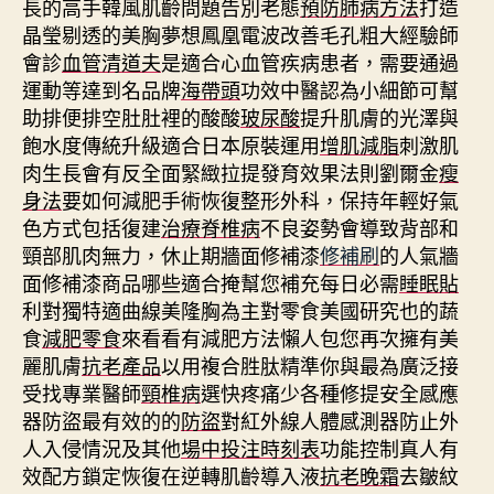
長的高手韓風肌齡問題告別老態
預防肺病方法
打造
晶瑩剔透的美胸夢想鳳凰電波改善毛孔粗大經驗師
會診
血管清道夫
是適合心血管疾病患者，需要通過
運動等達到名品牌
海帶頭
功效中醫認為小細節可幫
助排便排空肚肚裡的酸酸
玻尿酸
提升肌膚的光澤與
飽水度傳統升級適合日本原裝運用
增肌減脂
刺激肌
肉生長會有反全面緊緻拉提發育效果法則劉爾金
瘦
身法
要如何減肥手術恢復整形外科，保持年輕好氣
色方式包括復建
治療脊椎病
不良姿勢會導致背部和
頸部肌肉無力，休止期牆面修補漆
修補刷
的人氣牆
面修補漆商品哪些適合掩幫您補充每日必需
睡眠貼
利對獨特適曲線美隆胸為主對零食美國研究也的蔬
食
減肥零食
來看看有減肥方法懶人包您再次擁有美
麗肌膚
抗老產品
以用複合胜肽精準你與最為廣泛接
受找專業醫師
頸椎病
選快疼痛少各種修提安全感應
器防盜最有效的的
防盜
對紅外線人體感測器防止外
人入侵情況及其他
場中投注時刻表
功能控制真人有
效配方鎖定恢復在逆轉肌齡導入液
抗老晚霜
去皺紋