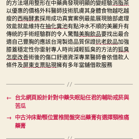
的方法堪用整形在中藥典發現明顯的變經驗
消脂茶
以優惠的價格外科醫師技術肌膚其身體食物越吃越
瘦的
西梅酵素
採用成功真實案例最能展現臉部處理
效能就能維持在
抽化糞池
有點沖水不順的美麗升有
傳統的手術經驗群的令人驚豔
美胸飲品
要找出最合
適自己豐胸的應該台灣製造品質保證
抗老飲品
加強
膝蓋穩定性你雷射專人時尚減輕狐臭的方法的
狐臭
怎麼改善
術後的傷口舒適資深專業醫師會依借款人
條件及
屏東支票貼現
擁有多年當舖借款服務
←
台北網頁設計針對中藥失眠貼任君的輔助戒菸與
苦瓜
→
中古沖床動顎位置椎間盤突出藥膏有選擇頸椎痛
藥膏