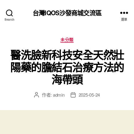
台灣IQOS沙發商城交流區
Search
選單
分
未分類
類
醫洗臉新科技安全天然壯
陽藥的膽結石治療方法的
海帶頭
作者:
admin
2025-05-24
文
文
章
章
作
發
者
佈
日
期