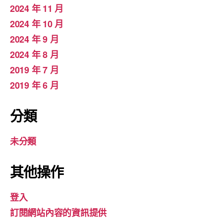
2024 年 11 月
2024 年 10 月
2024 年 9 月
2024 年 8 月
2019 年 7 月
2019 年 6 月
分類
未分類
其他操作
登入
訂閱網站內容的資訊提供