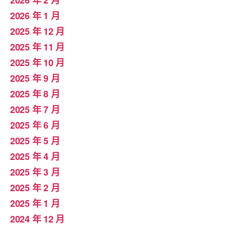
2026 年 2 月
2026 年 1 月
2025 年 12 月
2025 年 11 月
2025 年 10 月
2025 年 9 月
2025 年 8 月
2025 年 7 月
2025 年 6 月
2025 年 5 月
2025 年 4 月
2025 年 3 月
2025 年 2 月
2025 年 1 月
2024 年 12 月