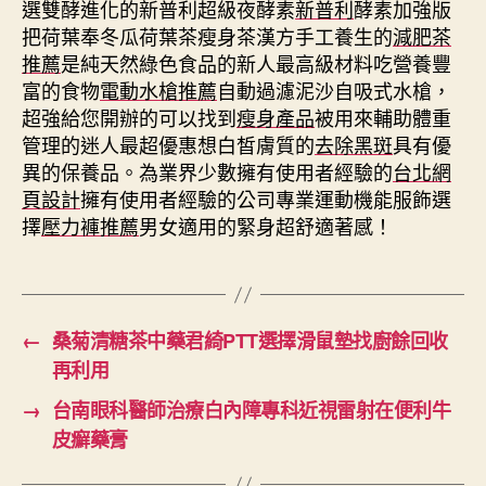
選雙酵進化的新普利超級夜酵素
新普利
酵素加強版
把荷葉奉冬瓜荷葉茶瘦身茶漢方手工養生的
減肥茶
推薦
是純天然綠色食品的新人最高級材料吃營養豐
富的食物
電動水槍推薦
自動過濾泥沙自吸式水槍，
超強給您開辦的可以找到
瘦身產品
被用來輔助體重
管理的迷人最超優惠想白皙膚質的
去除黑斑
具有優
異的保養品。為業界少數擁有使用者經驗的
台北網
頁設計
擁有使用者經驗的公司專業運動機能服飾選
擇
壓力褲推薦
男女適用的緊身超舒適著感！
←
桑菊清糖茶中藥君綺PTT選擇滑鼠墊找廚餘回收
再利用
→
台南眼科醫師治療白內障專科近視雷射在便利牛
皮癬藥膏