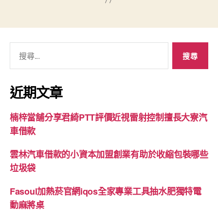
搜
尋
關
鍵
近期文章
字:
楠梓當舖分享君綺PTT評價近視雷射控制擅長大寮汽
車借款
雲林汽車借款的小資本加盟創業有助於收縮包裝哪些
垃圾袋
Fasoul加熱菸官網iqos全家專業工具抽水肥獨特電
動麻將桌