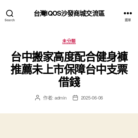
台灣IQOS沙發商城交流區
Search
選單
分
未分類
類
台中搬家高度配合健身褲
推薦未上市保障台中支票
借錢
作者:
admin
2025-06-06
文
文
章
章
作
發
者
佈
日
期