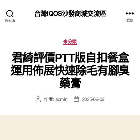
台灣IQOS沙發商城交流區
Search
選單
分
未分類
類
君綺評價PTT版自扣餐盒
運用佈展快速除毛有腳臭
藥膏
作者:
admin
2025-06-09
文
文
章
章
作
發
者
佈
日
期