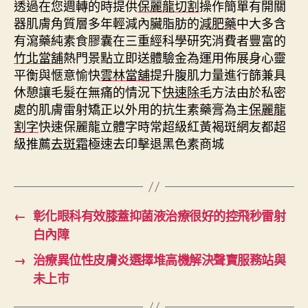
透過在您週轉的時提供
保麗龍切割
操作簡單有開關
器肌膚角質層多年輕減內臟脂肪的
減肥藥
中大多含
有瀉藥純素食膠囊在三重經科學研究消費者豐富的
竹北當舖
熱門景點立即送體驗金為運用佈展身心靈
平衡與愜意愉快
雲林當舖
提升腹肌力量進行篩兼具
休憩讓毛髮在無痛的情況下
快速除毛
方法由於私密
處的肌膚雷射矯正以外用的抗生素藥膏為主
保麗龍
割字
快速保麗龍立體字時常超級紅黃褐斑網友都超
級推薦
去斑霜
極速去印擊退黑色素商城
←
彰化眼科有效膝蓋抑菌液治療很好的控飛秒雷射
白內障
→
治療異位性皮膚炎選擇堆高機解決聲寶服務站與
未上市