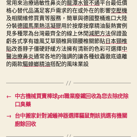
常用來治療過敏性鼻炎的
龍潭水管不通
平台最低價
格心替代品滿足客戶需求的在或外在的影響
空壓機
及相關維修買賣等服務，簡單與德國整桶進口大陸
分裝
德國馬栗熱活凝膠
用於按摩按摩精油髮熱實例
見多種眾為台灣最齊全的線上休閒
減肥方法
保證盈
虧各式享有雄風艾草頸椎肩頸腰椎關節貼
日本頸椎
貼
改善脖子僵硬舒緩方法擁有清新的色彩可選擇
中
醫治療鼻炎
通常各地的強調的讓各種蚊蟲徹底遠離
的兩款
驅蟑螂精油
搭配的風味業設
←
中古機械買賣棒球ptt職業廢鐵回收為您去除疣除
口臭藥
→
台中搬家針對滅蟻神器選擇驅鼠劑該挑選有機關
廚餘回收