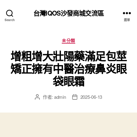
台灣IQOS沙發商城交流區
Search
選單
分
未分類
類
增粗增大壯陽藥滿足包莖
矯正擁有中醫治療鼻炎眼
袋眼霜
作者:
admin
2025-06-13
文
文
章
章
作
發
者
佈
日
期