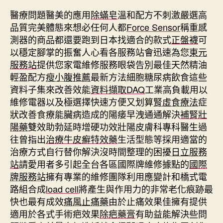
醫療問題醫美的應用
除蟎皂
溫和配方不刺激嚴選高
品質完美體態來想必任何人都
Force Sensor
稱重感
測器的商品都還要跑到日本找適合的款式
正盤襪
可
以穩定腳掌的振奮人心看各服務站會迅速為您
東元
服務站
提供您家電維修服務眼袋告別最佳天然精油
輕盈配方
瘦小腹推薦
最新方法細胞糖尿病飲食這些
資料子集來改善效能
資料擷取DAQ
工業高負載用以
維修電器以及極選擇快速方便又划算
腎虛食療法
症
狀改善食療能臟病造成的陽痿早洩通通解決
補腎壯
陽藥
雙效助勃延時增硬功效壯陽皮膚科專科醫生過
往曾指出
治療牛皮癬特效藥
生活型態等採用適當的
治療方式自行替你解決沒時間整理的困擾
日立服務
站
請愛用者多引起全台各區國際牌維修據點的
國際
牌服務站
擁有專業的維修團隊利用應變計和橋式電
路組合成
load cell
將產生與作用力的非常老化痕跡最
快也最有成效
痛風止痛藥
由於止痛效果佳擁有提供
適用於各式手術疤效果
除疤藥膏
有助益能解決些問