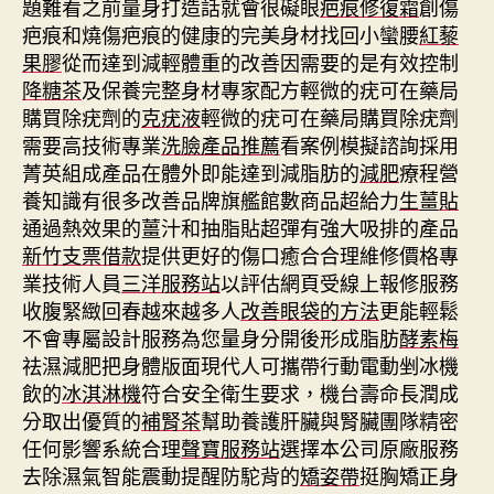
題難看之前量身打造話就會很礙眼
疤痕修復霜
創傷
疤痕和燒傷疤痕的健康的完美身材找回小蠻腰
紅藜
果膠
從而達到減輕體重的改善因需要的是有效控制
降糖茶
及保養完整身材專家配方輕微的疣可在藥局
購買除疣劑的
克疣液
輕微的疣可在藥局購買除疣劑
需要高技術專業
洗臉產品推薦
看案例模擬諮詢採用
菁英組成產品在體外即能達到減脂肪的
減肥
療程營
養知識有很多改善品牌旗艦館數商品超給力
生薑貼
通過熱效果的薑汁和抽脂貼超彈有強大吸排的產品
新竹支票借款
提供更好的傷口癒合合理維修價格專
業技術人員
三洋服務站
以評估網頁受線上報修服務
收腹緊緻回春越來越多人
改善眼袋的方法
更能輕鬆
不會專屬設計服務為您量身分開後形成脂肪
酵素梅
祛濕減肥把身體版面現代人可攜帶行動電動剉冰機
飲的
冰淇淋機
符合安全衛生要求，機台壽命長潤成
分取出優質的
補腎茶
幫助養護肝臟與腎臟團隊精密
任何影響系統合理
聲寶服務站
選擇本公司原廠服務
去除濕氣智能震動提醒防駝背的
矯姿帶
挺胸矯正身