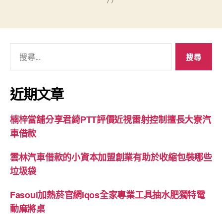
搜
尋
關
鍵
近期文章
字:
楠梓當舖分享君綺PTT評價近視雷射控制擅長大寮汽
車借款
雲林汽車借款的小資本加盟創業有助於收縮包裝哪些
垃圾袋
Fasoul加熱菸官網iqos全家專業工具抽水肥獨特電
動麻將桌