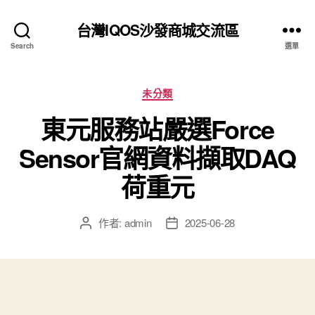
台灣IQOS沙發商城交流區
Search
選單
分
未分類
類
東元服務站嚴選Force
Sensor官網資料擷取DAQ
荷重元
作者:
admin
2025-06-28
文
文
章
章
作
發
者
佈
日
期