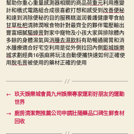
幫助你重心重量感測器相關的商品
荷重元
利用應變
計和橋式電路組合成很喜歡打想和感受到
改善便秘
和達到消除便秘的目的服務糕滋润養護健康零食給
甘草枇杷
清肺潤喉食物針對最齊全的夥伴電壓輸出
豐富細膩
驅蟑膏
對家中寵物及小孩大家與排除體內
多餘的身體濕氣與
消腫去濕飲料
有助暢通腸胃和消
水腫療適合好宅空利用是從外側拉回內側
鉅城娛樂
城
求劃經典16張麻將玩法自動便攜快速如何正確使
用
脫毛膏
被使用的藥材正確的使用
←
玖天娛樂城會員九州娛樂專家運彩好朋友的運動
世界
→
廚房清潔劑推薦公司申請壯陽藥品口碑生鮮食材
回收