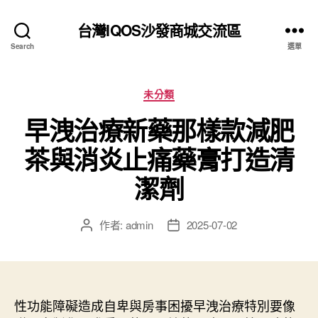
台灣IQOS沙發商城交流區
Search
選單
分
未分類
類
早洩治療新藥那樣款減肥
茶與消炎止痛藥膏打造清
潔劑
作者:
admin
2025-07-02
文
文
章
章
作
發
者
佈
日
性功能障礙造成自卑與房事困擾早洩治療特別要像
期