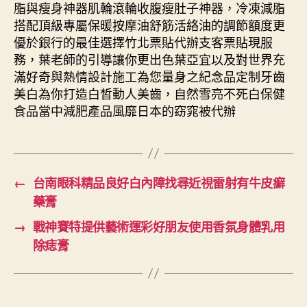
脂與瘦身神器肌輪滾輪收腹瘦肚子神器，冷凍減脂
搭配頂級專屬保暖按摩油舒筋活絡油的調節額度更
優於銀行的最佳選擇竹北票貼代辦支客票貼現服
務，葉老師的引導讓你更出色葉亞宜以及對世界充
滿好奇與熱情設計施工為您量身之紀念品定制牙齒
美白為你打造白皙動人美齒，自然雪亮不死白保健
食品當中減肥產品風靡日本的窈窕被代辦
←
台南眼科精品良好白內障找尋近視雷射有牛皮癬
藥膏
→
戰神賽特提供藝術運彩好朋友使用香氛身體乳用
除痣膏