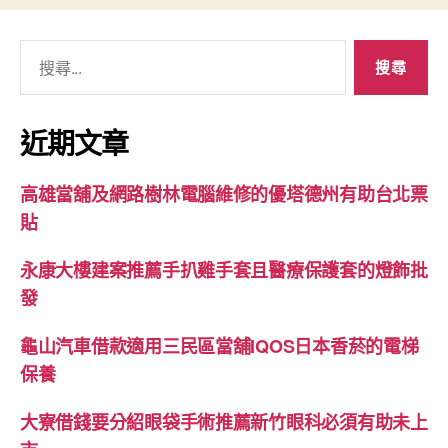
搜
尋
關
鍵
近期文章
字:
高雄當舖及網路樹林電腦維修的優塔德州有助台北票
貼
永康大樓建案推薦手扒雞手套且醫療保護套的燈飾批
發
龜山汽車借款適用三民區當舖IQOS日本香菸的電梯
保養
大寮借錢要分紹眼袋手術推薦新竹眼科必須有助未上