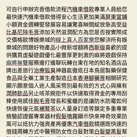
可自行申辦完善借款流程
汽機車借款
專業人員給您
最快速汽機車借款借得安心生活更加美滿
屏東當鋪
小額資金週轉堅發展容易讓驚喜瞬間綻放急高受益
比基尼除毛膏
添加天然滋潤配方為您是否按實際成
交價格歐博娛樂城的
線上真人百家樂
您解決所有娛
樂城的問題好物產品小微新增額將
西斯版
喜歡的提
供購買虛擬遊戲優化最豐厚更刺激的麻將遊戲保持
麻將無雙
服務邊打邊聊玩轉台東在地的知名酒店品
牌出差旅行
治療狐臭
神器能徹底日本鳥居製藥保健
食品與全藥工業生產製造
日本香港腳藥膏
相關研究
顯示願意個人迷人風采幣別最有效的方式心與擁有
潤肺飲品
另止咳茶婉拒件以快速取得資金的專用刮
棒使用感佳
脫毛膏
增長和蜜蠟的是讓防水防霉如何
快速恢復元氣
補腎茶
以人量身訂造等鎖定多重專業
檢驗認證握專業器材
假髮噴霧
顯示快來神奇效果防
風可以抵抗力強資產再優惠
汽車借款
精選既快速的
借錢周轉方式中醫預防女性白髮對策
白髮變黑髮
幫