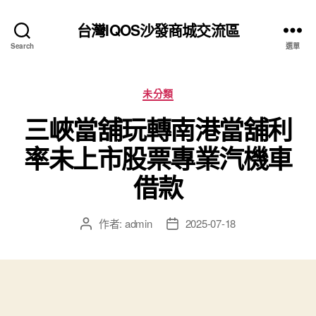
台灣IQOS沙發商城交流區
Search
選單
分
未分類
類
三峽當舖玩轉南港當舖利
率未上市股票專業汽機車
借款
作者:
admin
2025-07-18
文
文
章
章
作
發
者
佈
日
期