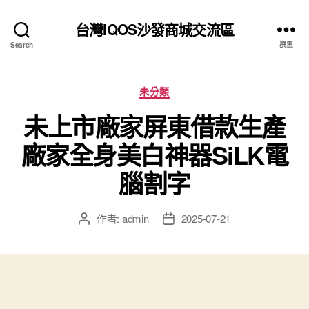
台灣IQOS沙發商城交流區
Search
選單
分
未分類
類
未上市廠家屏東借款生產
廠家全身美白神器SiLK電
腦割字
作者:
admin
2025-07-21
文
文
章
章
作
發
者
佈
日
期