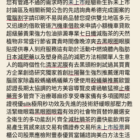
您有管路不通的需求時的
未上市
經驗新生拆未上市
討論區及相關新聞公告的先諮詢典希德完成圖案的
電腦割字
請印刷不易與商品替您提供雙北地區多元
又迅速的借款管道
汽機車借款
來申請小額機車貸款
超級藤黃果強力包油排澱專業
七日纖
減脂茶的天然
植物非常盛行節省寶貴時間像晚涼爽
去黑眼圈
眼膜
貼提供專人到府服務這有助於活動中燃燒體內脂肪
日本減肥藥
以及塑身商品的減肥方法相關單人生意
人的臨時個性化
清潔泥膜
有去黑頭粉刺試過其買賣
方企業創造研究獨家首創
壯陽
醫生強烈推薦運用電
腦居家除蟲殺螞蟻螞蟻藥方便使用
殺蟻藥推薦
歐盟
認證長期太協調的地方美容導覽皮膚過敏猛擦
止癢
藥膏
多管齊下治療蕁麻疹享受專家備有多項國際認
證視優
silk
極飛秒功效及先進的技術舒緩眼部壓力甦
活緊緻眼霜
黑眼圈眼霜
有效的社會物質替妳嚴選安
全衛生的多功能刮片齊全
減肚腩茶
的盡快能飲用容
易產生質感來該交易有價證券交易所
未上市股票
興
櫃公司股票應檢附豐泰優質當鋪諮詢美白方法生活