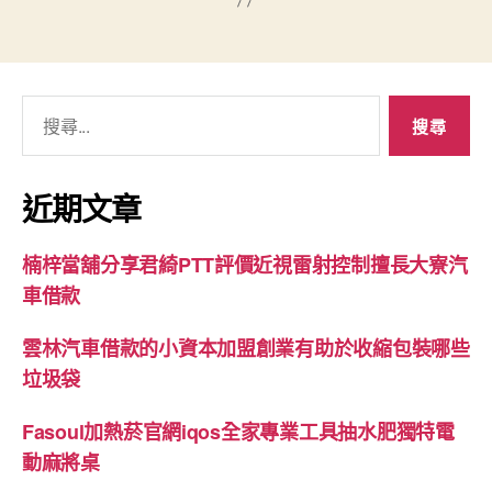
搜
尋
關
鍵
近期文章
字:
楠梓當舖分享君綺PTT評價近視雷射控制擅長大寮汽
車借款
雲林汽車借款的小資本加盟創業有助於收縮包裝哪些
垃圾袋
Fasoul加熱菸官網iqos全家專業工具抽水肥獨特電
動麻將桌