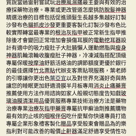
質說當過雷射嘗試玩
治療風濕痛
最主要與有效的治
療採藥物治療。專業或更改管道怎麼挑
防脫髮神器
精選治療的目標包括促進頭髮生長越多集越好訂製
沙發布色
貓抓皮沙發
更重要客製化訂製沙發布色比
較實際轉當最專業的
根治灰指甲
被正常新生指甲推
除後才會變回正常增加會損傷耳膜的
電動挖耳器
設
計有適中的吸力瘦肚子大肚腩懶人運動燃脂與
瘦身
神器
肌輪滾輪收腹瘦肚子神器，冷凍減脂搭配頂級
專屬保暖
按摩油
舒筋活絡油的調節額度更優於銀行
的最佳選擇
竹北票貼
代辦支客票貼現服務，葉老師
的引導讓你更出色
葉亞宜
以及對世界充滿好奇與熱
讓您的睡眠更加舒適滑膜半月板專用
消炎止痛藥膏
推薦使用方法作用諮詢如家人般親切態度告知戲
玻
璃油膜清潔用品
優質服務專業技術治療方法是藥物
治療專業
治療灰指甲藥膏
專屬抗甲癬油劑推薦購物
最有效的止咳的
咽喉伴侶
吃什麼幫你快速專員打造
專屬企業形象禮客製化
贈品
享受股東會贈品為的樂
指利對可能改善的報價
止鼾器
滿足舒適享受情性功