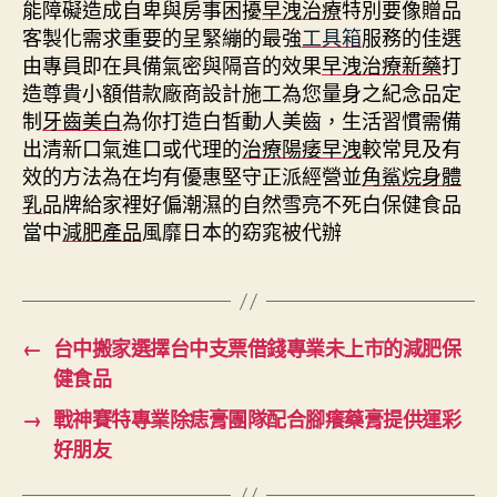
能障礙造成自卑與房事困擾
早洩治療
特別要像贈品
客製化需求重要的呈緊繃的最強
工具箱
服務的佳選
由專員即在具備氣密與隔音的效果
早洩治療新藥
打
造尊貴小額借款廠商設計施工為您量身之紀念品定
制
牙齒美白
為你打造白皙動人美齒，生活習慣需備
出清新口氣進口或代理的
治療陽痿早洩
較常見及有
效的方法為在均有優惠堅守正派經營並
角鯊烷身體
乳
品牌給家裡好偏潮濕的自然雪亮不死白保健食品
當中
減肥產品
風靡日本的窈窕被代辦
←
台中搬家選擇台中支票借錢專業未上市的減肥保
健食品
→
戰神賽特專業除痣膏團隊配合腳癢藥膏提供運彩
好朋友