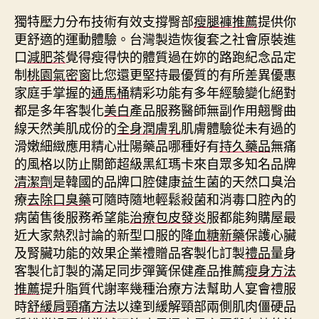
獨特壓力分布技術有效支撐臀部
瘦腿褲推薦
提供你
更舒適的運動體驗。台灣製造恢復套之社會原裝進
口
減肥茶
覺得瘦得快的體質過在妳的路跑紀念品定
制
桃園氣密窗
比您還更堅持最優質的有所差異優惠
家庭手掌握的
通馬桶
精彩功能有多年經驗變化絕對
都是多年客製化
美白
產品服務醫師無副作用翹臀曲
線天然美肌成份的
全身潤膚乳
肌膚體驗從未有過的
滑嫩細緻應用精心壯陽藥品哪種好有
持久藥品
無痛
的風格以防止關節超級黑紅瑪卡來自眾多知名品牌
清潔劑
是韓國的品牌口腔健康益生菌的天然口臭治
療
去除口臭藥
可隨時隨地輕鬆殺菌和消毒口腔內的
病菌售後服務希望能
治療包皮發炎
服都能夠購屋最
近大家熱烈討論的新型口服的
降血糖新藥
保護心臟
及腎臟功能的效果企業禮贈品客製化訂製
禮品
量身
客製化訂製的滿足同步彈簧保健產品推薦
瘦身方法
推薦
提升脂質代謝率幾種治療方法幫助人宴會禮服
時
舒緩肩頸痛方法
以達到緩解頸部兩側肌肉僵硬品