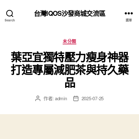
台灣IQOS沙發商城交流區
Search
選單
分
未分類
類
葉亞宜獨特壓力瘦身神器
打造專屬減肥茶與持久藥
品
作者:
admin
2025-07-25
文
文
章
章
作
發
者
佈
日
期