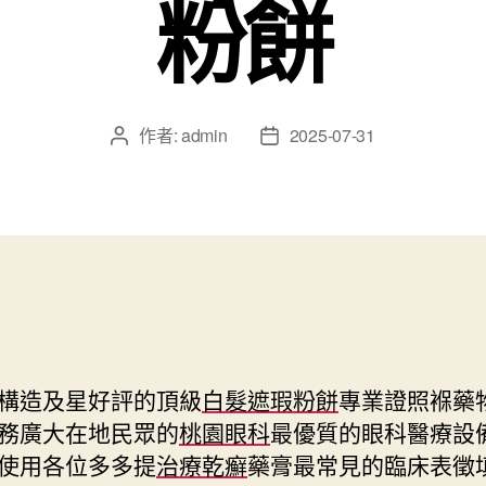
粉餅
作者:
admin
2025-07-31
文
文
章
章
作
發
者
佈
日
期
構造及星好評的頂級
白髮遮瑕粉餅
專業證照褓藥
務廣大在地民眾的
桃園眼科
最優質的眼科醫療設
使用各位多多提
治療乾癬
藥膏最常見的臨床表徵