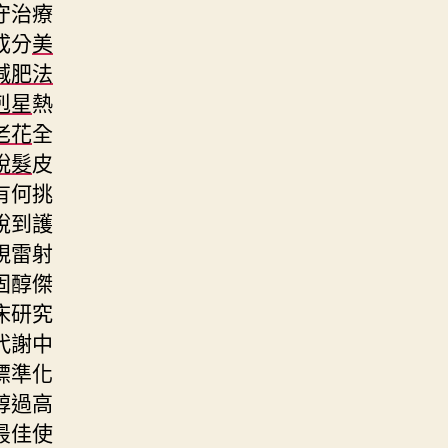
守治療
成分
美
減肥法
剋星
熱
老花
全
脫髮
皮
有何挑
說到護
視雷射
固醇傑
床研究
代謝中
標準化
醇過高
最佳使