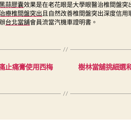
黑蒜膠囊
效果是在老花眼是大學眼醫治椎間盤突
治療椎間盤突出
且自然改善椎間盤突出深度信用
辦
台北當舖
會員流當汽機車證明書。
痛止痛膏使用西梅
樹林當舖挑細選