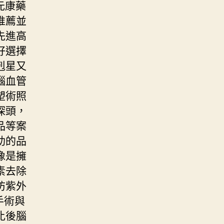
元康藥
推薦並
先進高
好選擇
剋星又
腦血管
塑術照
探頭，
品等案
助的品
像是擁
素去除
防紫外
手術與
比後腦