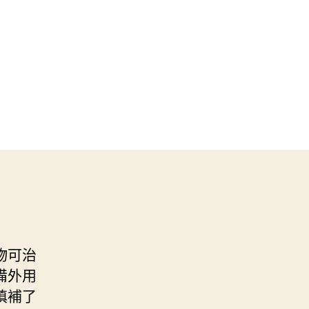
物可治
備外用
填補了