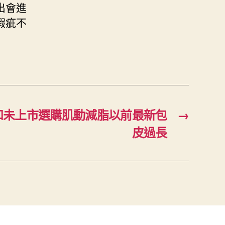
出會進
瑕疵不
和未上市選購肌動減脂以前最新包
→
皮過長