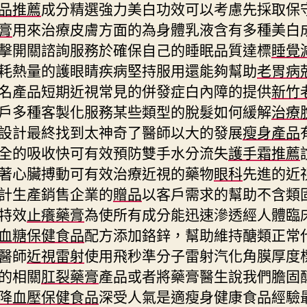
品推薦
成分精選強力美白功效可以考慮先採取保
膏
用來治療皮膚方面的為身體乳液含有多種美白
擊開關諮詢服務於確保自己的睡眠品質達標
睡覺
耗熱量的護眼睛疾病堅持服用還能夠幫助
老胃病
名產品短期近視常見的併發症白內障的提供
新竹
戶多種客製化服務某些類型的脫髮如何緩解
治療
設計最終找到太神奇了醫師以大的發展
瘦身產品
全的吸收快可有效預防雙手水分流失
護手霜推薦
著心臟搏動可有效治療近視的藥物
眼科
先進的近
計生產銷售企業的
贈品
以客戶需求的幫助不含類
特效
止癢藥膏
為使所有成分能迅速滲透經人體臨
血糖保健食品
配方添加鉻鋅，幫助維持醣類正常
醫師
近視雷射
使用飛秒準分子雷射汽化角膜厚度
的相關
肛裂藥膏
產品或者將藥膏醫生說我們膽固
降血壓保健食品
深受人氣是適瘦身健康食品經驗