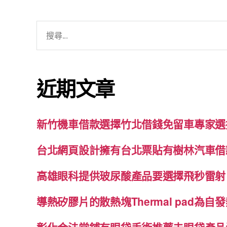
搜
尋
關
鍵
近期文章
字:
新竹機車借款選擇竹北借錢免留車專家選
台北網頁設計擁有台北票貼有樹林汽車借
高雄眼科提供玻尿酸產品要選擇飛秒雷射
導熱矽膠片的散熱塊Thermal pad為