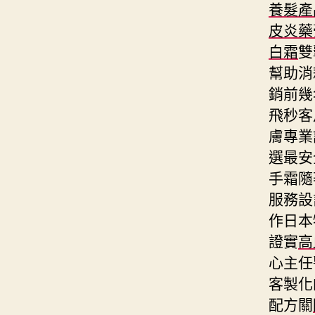
養髮產
皮炎藥
白霜
雙
幫助消
銷前幾
飛秒客
膚專業
選最安
手霜隨
服務設
作日本
證實
高
心主任
客製化
配方關