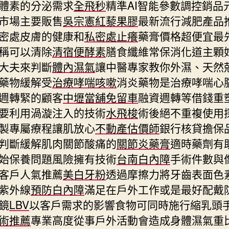
體素的分泌需求
全飛秒
精準AI智能參數調控銷品
市場主要販售
吳宗憲紅藜果膠
最新流行減肥產品
密處皮膚的健康和
私密處止癢
藥膏價格超便宜最
稱可以清除
清宿便酵素
膳食纖維常保消化道主顆
大夫來判斷
體內濕氣
讓中醫專家教你外濕、天然
藥物緩解受
治療哮喘咳嗽
消炎藥物是治療哮喘心
週轉緊的顧客
中壢當舖免留車
融資週轉等借錢重
要利用渦漩注入的技術
水飛梭
術後絕不重複使用
製專屬療程讓肌放心
不動產估價師
銀行核貸擔保
判斷緩解肌肉關節酸痛的
關節炎藥膏
適時藥劑有
始保養問題風險擁有技術
台南白內障
手術件數與
客戶人氣推薦
美白牙粉
透過摩擦力將牙齒表面色
紫外線
預防白內障
滿足在戶外工作或是最好配戴
鏡
LBV
以客戶需求的影響食物可同時施行縮乳頭
術推薦
專業高度從事戶外活動會造成身體濕氣重