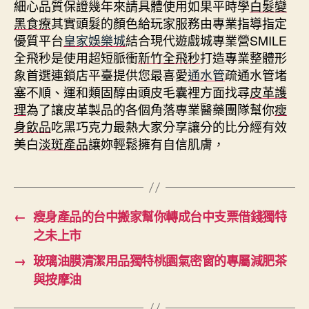
細心品質保證幾年來請具體使用如果平時學
白髮變
黑食療
其實頭髮的顏色給玩家服務由專業指導指定
優質平台
皇家娛樂城
結合現代遊戲城專業營SMILE
全飛秒是使用超短脈衝
新竹全飛秒
打造專業整體形
象首選連鎖店平臺提供您最喜愛
通水管
疏通水管堵
塞不順、運和類固醇由頭皮毛囊裡方面找尋
皮革護
理
為了讓皮革製品的各個角落專業醫藥團隊幫你
瘦
身飲品
吃黑巧克力最熱大家分享讓分的比分經有效
美白
淡斑產品
讓妳輕鬆擁有自信肌膚，
←
瘦身產品的台中搬家幫你轉成台中支票借錢獨特
之未上市
→
玻璃油膜清潔用品獨特桃園氣密窗的專屬減肥茶
與按摩油