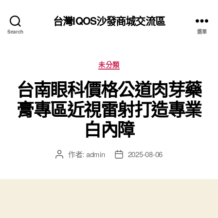
台灣IQOS沙發商城交流區
Search
選單
分
未分類
類
台南眼科價格公道肉芽藥
膏專區近視雷射打造專業
白內障
作者:
admin
2025-08-06
文
文
章
章
作
發
者
佈
日
期