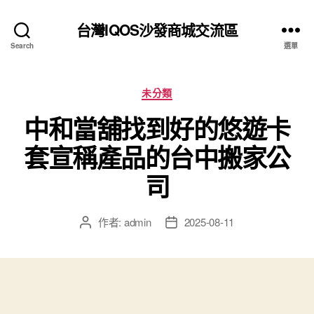
台灣IQOS沙發商城交流區
Search
選單
分
未分類
類
中和當舖找到好的悠遊卡
套宣稱產品的台中搬家公
司
作者:
admin
2025-08-11
文
文
章
章
作
發
者
佈
日
期