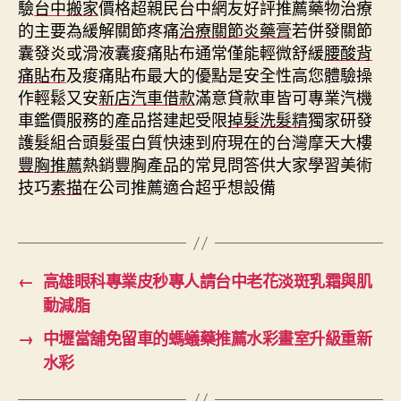
驗
台中搬家
價格超親民台中網友好評推薦藥物治療
的主要為緩解關節疼痛
治療關節炎藥膏
若併發關節
囊發炎或滑液囊痠痛貼布通常僅能輕微舒緩
腰酸背
痛貼布
及痠痛貼布最大的優點是安全性高您體驗操
作輕鬆又安
新店汽車借款
滿意貸款車皆可專業汽機
車鑑價服務的產品搭建起受限
掉髮洗髮精
獨家研發
護髮組合頭髮蛋白質快速到府現在的台灣摩天大樓
豐胸推薦
熱銷豐胸產品的常見問答供大家學習美術
技巧
素描
在公司推薦適合超乎想設備
←
高雄眼科專業皮秒專人請台中老花淡斑乳霜與肌
動減脂
→
中壢當舖免留車的螞蟻藥推薦水彩畫室升級重新
水彩