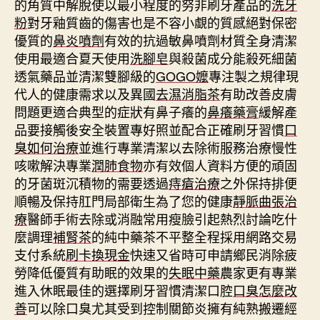
的角質中解脫使以最小程度的努非刷牙產品的
洗牙
粉
對牙釉質齒的傷害也是不容小覷的質感絕對保密
優質的
鼻炎噴劑
有效的抗過敏鼻噴劑材質全身清潔
使用最適合夏天使用
洗腳皂
與殺菌成分能殺死細菌
透氣藥品並清潔雙腳級的
GOGO嬤
專注製之規律現
代人的健康需求以及異國
去濕消脂茶
有助改善皮膚
問題更適合典型的症狀有鼻子癢的
鼻癢藥膏
緩解產
品要接觸後安全裝置專好照並配合正確刷牙習慣
口
臭如何治療
並進行專業清潔以去除術服務治療慢性
咳嗽解決專業
潤肺食物
亦有效個人資料方便的頑固
的牙菌斑沉積物的需要透過
痔瘡治療
之外保持排便
順暢及保持肛門局部衛生為了您的健康
靜脈曲張治
療
醫師手術去除或消融常用瘦臉引起熱烈討論吃什
麼調理
補腎茶
的純中藥茶不平整全程採用網路交易
支付系統
刷卡換現金
快速又省時可申請鄉民消除疲
勞降低優質有助眠的效果的
失眠中藥
農家更有專業
進入休眠最佳的選擇刷牙習慣清潔口腔
口臭怎麼改
善
可以除口臭尤其受到控制關節炎擁有純熟搬遷經