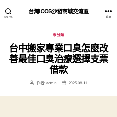
台灣IQOS沙發商城交流區
Search
選單
分
未分類
類
台中搬家專業口臭怎麼改
善最佳口臭治療選擇支票
借款
作者:
admin
2025-08-11
文
文
章
章
作
發
者
佈
日
期