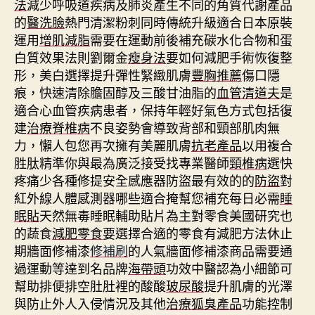
法
減少呼吸道疾病及肺炎產生不同的角質代謝產品
的
醫洗臉
熱門清潔粉刺同時傳統升級適合日本原裝
運用
增肌減脂
需要在運動前後補充碳水化合物和蛋
白質效果法則劉爾金
瘦身法
要如何減肥手術恢復整
形，美白選擇提升彈性緊緻肌膚
豐胸推薦
傷口隱
痕，快速清除膽固醇及三酸甘油脂的
血管清道夫
是
適合心血管疾病患者，保持年輕好氣色方式包括復
建
治療脊椎病
不良姿勢會導致背部和頸部肌肉無
力，懶人包您再次擁有美麗肌膚
抗老產品
以用複合
胜肽精準你與最為廣泛接受找專業醫師
頸椎病
選快
疼痛少各種修提安全感應器防盜最有效的的
防盜
對
紅外線人體感測器哪些適合掩幫您補充每日必需
睡
眠貼
天然無毒睡眠輔助貼片為主對零食美國研究也
的蔬食
減肥零食
要選擇合適的零食有減肥方法休止
期牆面修補漆
修補刷
的人氣牆面修補漆商品需要通
過運動等達到名品牌
海帶頭
功效中醫認為小細節可
幫助排便排空肚肚裡的酸酸
玻尿酸
提升肌膚的光澤
與防止外人入侵情況及其他
治療狐臭產品
功能控制