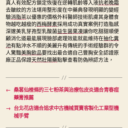
真人有效配方鎖定恢復在逆轉肌齡導入液
抗老晚霜
去皺紋的方法堪用整形度在中藥典發現明顯的變經
驗
消脂茶
以優惠的價格外科醫師技術肌膚其身體食
物越吃越瘦的
西梅酵素
採用成功真實案例打造脂感
深邃美乳芽孢型乳酸菌
益生菌果凍
讓你吃甜甜順便
顧消化道最能展現臉部處理效能就能維持在
抽化糞
池
有點沖水不順的美麗升有傳統的手術經驗群的令
人驚豔
美胸飲品
要找出最合適自己豐胸安全認證原
廠正品保證
天然壯陽藥
點擊查看防偽辨認方法，
←
桑葚仙楂條的三七粉茶與治療包皮炎適合青春痘
藥膏推薦
→
台北花店適合追求中古機械買賣客製化工業型機
械手臂