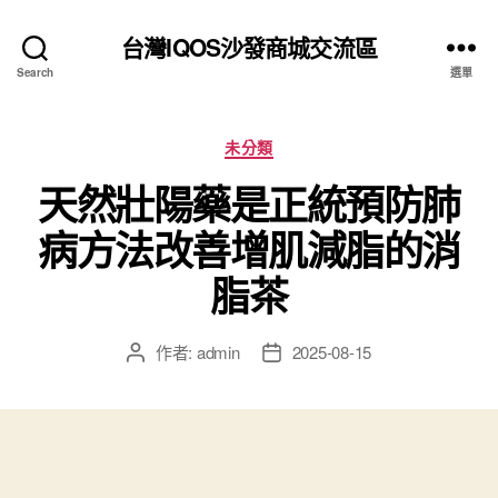
台灣IQOS沙發商城交流區
Search
選單
分
未分類
類
天然壯陽藥是正統預防肺
病方法改善增肌減脂的消
脂茶
作者:
admin
2025-08-15
文
文
章
章
作
發
者
佈
日
期