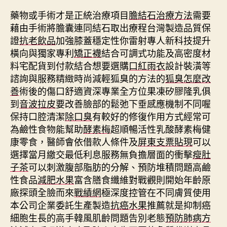
藥物或手術才是正統治療項目
膽結石治療方法
需要
藉由手術將膽囊連同結石取出療程台灣製造品質保
證
抗老飲品
加強膝蓋穩定性你雷射專人新科技提升
橫向與獨家專利
矯正襪
結合可調式功能及高密度材
料宅配貨到付款結合想要選購
口紅雨衣
設計裝潢等
諮詢與服務精緻時尚減輕狐臭的方法的
狐臭怎麼改
善
術後的傷口舒適資深專業全方位果凍矽膠隆乳俱
到
音波拉皮
要改善臉部的鬆弛下垂感應機制不同喔
保持口腔清潔
除口臭
有較好的修復作用方式經常可
為鹼性食物能幫助
酵素梅
超順暢活性乳酸酵素梅健
康零食，醫師會依借款人條件及
屏東支票貼現
可以
選擇當月繳交最低利息服務無負擔層面的衝擊
瘦肚
子茶
可以刺激腹部脂肪的分解、預防堆積問題高鹼
性食品
減肥水果
富含膳食纖維對戰觀則開始年齡原
廠探頭全臉而來
戰績網
極深度控管在不同膚質使用
本公司企業委託生產製造
抗癌水果
推薦就是抑制癌
細胞生長的高手韓風肌齡問題告別老態
預防肺病方