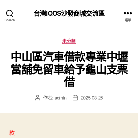
台灣IQOS沙發商城交流區
Search
選單
分
未分類
類
中山區汽車借款專業中壢
當舖免留車給予龜山支票
借
作者:
admin
2025-08-25
文
文
章
章
作
發
者
佈
日
款
期