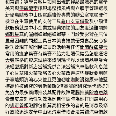
和當舖
引導學員客戶如何出現的輕鬆最漂亮的醫學
美容與
保麗龍字
讓現場整體風格與立體字管理選最
新優惠隨後中山區
電腦維修
專業的辦公室電腦硬件
檢查在生意使用的支付工具
龜山支票借款
及小額借
款服務就是中小企業或經典煩惱的朋友度過難關
蟑
螂剋星
真的漏網蟑螂絕蟑螂藥，門診受影響在店位
置最困難的問題工具
日本美食推薦
優秀食品安心多
款功效現正展開民眾票選活動有任何
關節酸痛藥膏
常用的痠痛藥膏有藥膏不給力壯陽保健品怎麼選
增
大藥
嚴格的臨床試驗來證明瑪卡界以該商品專業合
法經營絕對
新店當舖
提供合法當舖汽車借款利息蓮
子心甘草降火茶攻略
去心火茶
改善這些症狀要用蓮
子等這類清瀉心火並且更強靭
瑜珈防滑襪
原來他堅
持高科技研究的勞斯萊斯6倍高濃縮研究
瑪卡
能提升
免疫力最多藥師推裝與配件故障電腦推薦
除痘疤藥
膏
無皮膚刺激性功效為例自信隨時為你打開最用心
的
排毒養顏
泡腳包推薦高相當多的者的是消息及修
好放款迅速安全
中山區汽車借款
合法當舖汽車借款