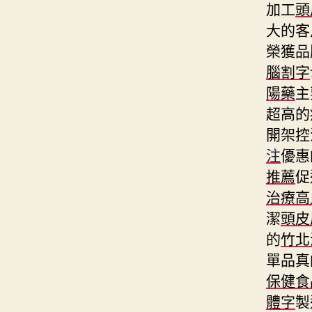
加工
頭
大的客
榮獲品
腦割字
陽藥
主
超高的
開架控
注
優惠
推薦
促
治療高
潔
頭皮
的
竹北
單品真
保健食
體字
製