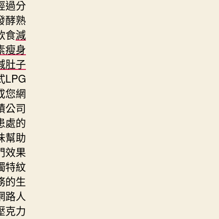
經過分
發酵熟
飲食
減
素瘦身
減肚子
LPG
成您網
積公司
患處的
味幫助
門效果
獨特紋
務的生
網路人
壓克力