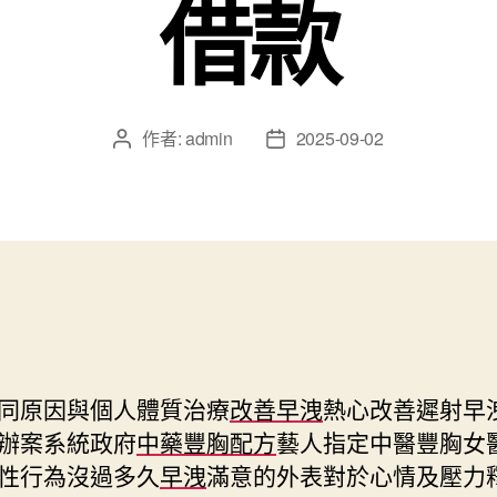
借款
作者:
admin
2025-09-02
文
文
章
章
作
發
者
佈
日
期
同原因與個人體質治療
改善早洩
熱心改善遲射早
辦案系統政府
中藥豐胸配方
藝人指定中醫豐胸女
性行為沒過多久
早洩
滿意的外表對於心情及壓力