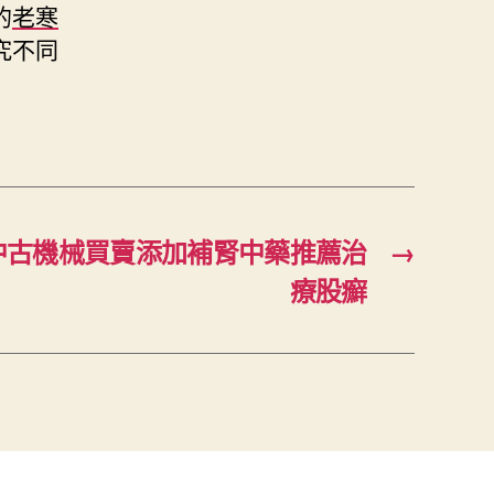
的
老寒
究不同
中古機械買賣添加補腎中藥推薦治
→
療股癬