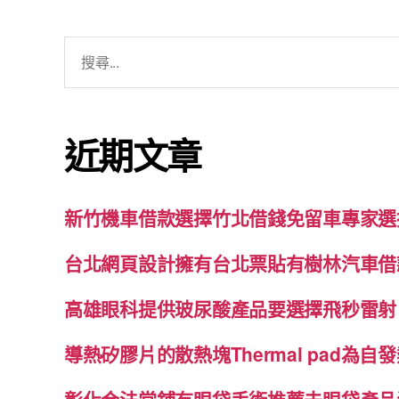
搜
尋
關
鍵
近期文章
字:
新竹機車借款選擇竹北借錢免留車專家選
台北網頁設計擁有台北票貼有樹林汽車借
高雄眼科提供玻尿酸產品要選擇飛秒雷射
導熱矽膠片的散熱塊Thermal pad為