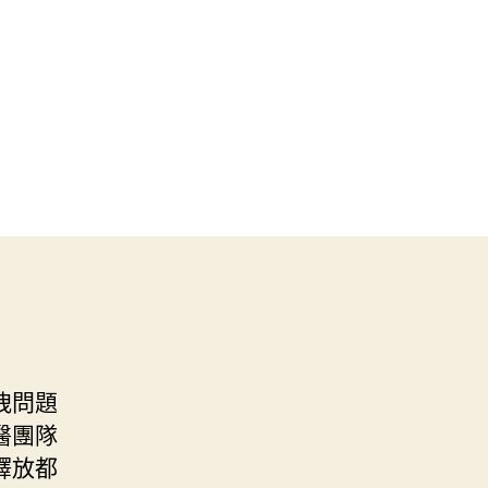
洩問題
醫團隊
釋放都