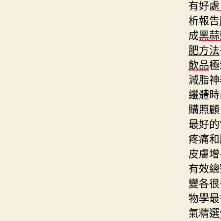
有好處
析報告
成
黑蒜
肥方法
飲品
極
減脂神
纖體時
購照顧
最好的
疼痛和
皮膚增
有效總
變各很
物學最
氣精選