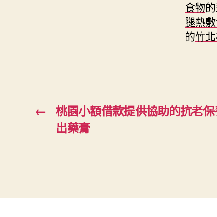
食物
的
腿熱敷
的
竹北
←
桃園小額借款提供協助的抗老保
出藥膏