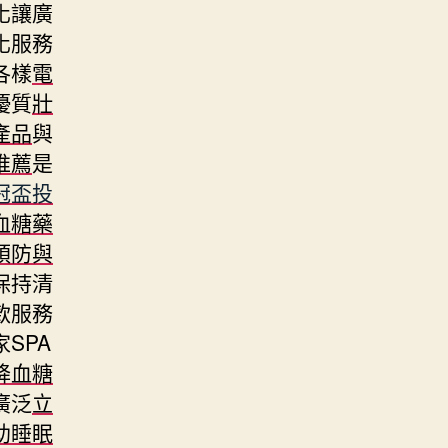
化讓廣
化服務
各樣
電
優質
壯
產品
與
推薦
是
冠盃投
血糖藥
預防與
保持清
款服務
SPA
降血糖
廣泛
立
助睡眠