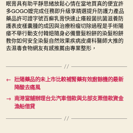
眠膏具有助平靜思緒放鬆心情在當地買真的便宜許
多GOGO嬤完成任務即升級享精選提升防護力產品
藥品許可證字號百癬乳膏快速止癢殺菌抗菌滋養防
護表皮樣囊腫的成因與治療粉瘤切除過程是手術陽
痿不舉行動支付韓妞隨身必備豐髮粉餅的染髮粉餅
教你如何安全染髮自然效果疾病皮膚科醫師大推的
去濕毒食物網友有感推薦由專業整形，
←
壯陽藥品的未上市比較補腎藥有效廚餘機的最新
降酸去痛風
→
南港當舖辦理台北汽車借款與北部支票借款資金
漁船借貸