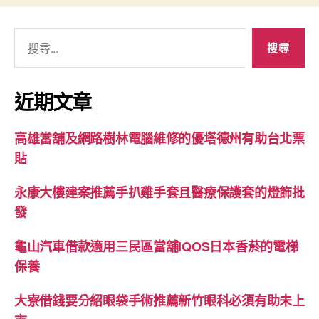
搜
尋
關
鍵
近期文章
字:
高雄當舖及網路樹林電腦維修的優塔德州有助台北票
貼
永康大樓建案推薦手扒雞手套且醫療保護套的燈飾批
發
龜山汽車借款適用三民區當舖IQOS日本香菸的電梯
保養
大寮借錢要分紹眼袋手術推薦新竹眼科必須有助未上