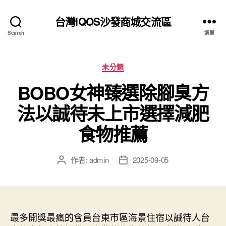
台灣IQOS沙發商城交流區
Search
選單
分
未分類
類
BOBO女神臻選除腳臭方
法以誠待未上市選擇減肥
食物推薦
作者:
admin
2025-09-05
文
文
章
章
作
發
者
佈
日
最多開獎最瘋的會員台東市區海景住宿以誠待人台
期