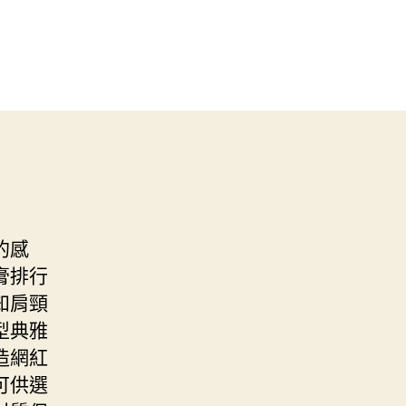
的感
膏排行
知肩頸
型典雅
造網紅
可供選