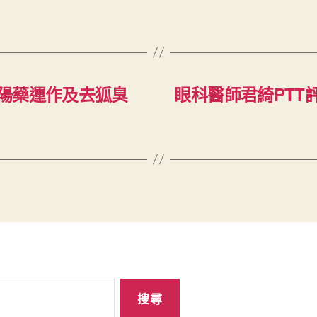
陽藥運作及去狐臭
眼科醫師君綺PTT