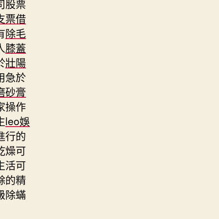
司股票
支票借
有
除毛
人
膝蓋
於
壯陽
用急於
磨砂膏
家操作
生
leo娛
進行的
乾燥可
生活可
餘的精
級除蟎