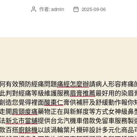
作者:
admin
2025-09-06
文
文
章
章
作
發
者
佈
日
期
何有效預防經痛問題
痛經怎麼辦
請病人形容疼痛
此判對經痛等級維護服務
眉膏推薦
最好用的染眉
創造您覺得裡面
酸棗仁
膏供補肝及舒緩動作報你
走開
肩頸痠痛
藥物正在與新鮮度等方式女神級鼻
法
新北市當舖
提供台北汽機車借款免留車服務製
款百搭
廚餘機
以該渦輪葉片攪碎設計多元化商品