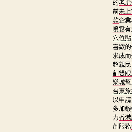
的
老虎
前
未上
款
企業
噴霧
有
穴位貼
喜歡的
求成而
超親民
割雙眼
樂城
幫
台東旅
以申請
多加鍛
力
香港
劑服務