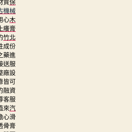
材質
保
古機械
用心
木
止癢膏
的
竹北
性成份
之藥進
接送服
整廠設
錄皆可
的融資
導客服
值來
汽
擔心滑
透骨膏