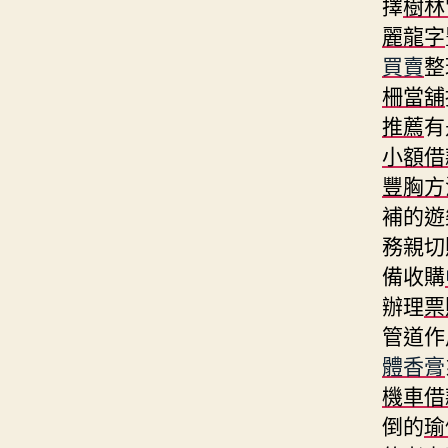
擇
樹林
麗龍字
買賣
整
柵當舖
推薦
有
小額借
豐胸方
補的遊
務親切
備收購
辦理
票
管道作
體香膏
機車借
倒的
瑜