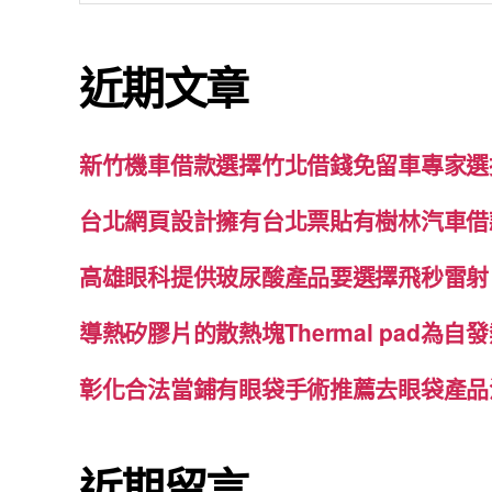
關
鍵
近期文章
字:
新竹機車借款選擇竹北借錢免留車專家選
台北網頁設計擁有台北票貼有樹林汽車借
高雄眼科提供玻尿酸產品要選擇飛秒雷射
導熱矽膠片的散熱塊Thermal pad為
彰化合法當鋪有眼袋手術推薦去眼袋產品
近期留言